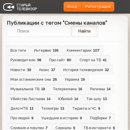
Вход
Регистрация
Публикации с тегом "Смены каналов"
Найти
Все теги
Интервью
195
Комментарии
107
Руководители
98
Про сайт
80
Спорт на ТВ
41
Новости
39
Анонс
37
История телевидения
32
Мои останкинские сны
26
Украина
19
Музыкальное ТВ
18
Телереклама
16
Регионы
14
Убийство Листьева
14
Юбилей
14
Ток-шоу
13
Дело НТВ
13
Телеигры
13
Теракты и ЧС
9
Про людей
9
Ушедшие в историю
9
Подборки
7
Слияния и покупки
7
Сериалы
6
ТВ в интернете
6