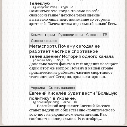
Телеклуб
25 августа 2024
2696
0
Помниться, что когда-то само по себе
словосочетание "детское телевидение"
вызывало лишь недопонимание со стороны
зрителей. "Зачем детям отдельный канал? Есть
же обычные каналы? Вот их пущай и смотрят!". И
при этом даже странно, что во времена
Комментарии
Руководители
Спорт на ТВ
неразберихи, трэша, угара и содомии в России
появился свой детский телеканал. Как он
Смены каналов
появился, разделился с Телеклубом,
Мега(спорт). Почему сегодня не
реабилитировал, был каналом НТВ-Плюс и не
работает частное спортивное
только, вы сегодня и узнаете... (Сценарий
телевидение? История одного канала
закрытый рубрики Кладбище телеканалов)
30 июля 2024
2247
0
Довольно часто фанатов телевидения посещает
один и тот же вопрос: Почему в нашей стране
практически не работает частное спортивное
телевидение? Сегодня, проанализировав
историю аналогичного канала в Украине, вы
сможете переложить её на действительность
Украина
Смены каналов
стран СНГ и самостоятельно ответить на
Евгений Киселёв будет вести "Большую
заданный вопрос.
политику", в Украине.
15 сентября 2009
4268
16
Российский журналист Евгений Киселев
станет ведущим общественно-политического
ток-шоу на украинском телевидении. Как
сообщает в понедельник, 14 сентября,
"Телекритика" со ссылкой на самого журналиста,