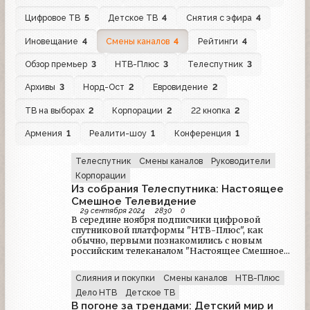
Цифровое ТВ
5
Детское ТВ
4
Снятия с эфира
4
Иновещание
4
Смены каналов
4
Рейтинги
4
Обзор премьер
3
НТВ-Плюс
3
Телеспутник
3
Архивы
3
Норд-Ост
2
Евровидение
2
ТВ на выборах
2
Корпорации
2
22 кнопка
2
Армения
1
Реалити-шоу
1
Конференция
1
Телеспутник
Смены каналов
Руководители
Корпорации
Из собрания Телеспутника: Настоящее
Смешное Телевидение
29 сентября 2024
2830
0
В середине ноября подписчики цифровой
спутниковой платформы "НТВ-Плюс", как
обычно, первыми познакомились с новым
российским телеканалом "Настоящее Смешное
Телевидение" (НСТ). В эфире этого
развлекательного канала — только смешные,
Слияния и покупки
Смены каналов
НТВ-Плюс
веселые, остроумные сюжет, и ни слова о вещах
серьезных. Таким образом, отечественного
Дело НТВ
Детское ТВ
телевизионного контента стало больше.
В погоне за трендами: Детский мир и