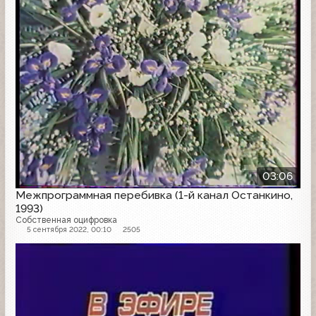
03:06
Межпрограммная перебивка (1-й канал Останкино,
1993)
Собственная оцифровка
5 сентября 2022, 00:10
2505
Заставка