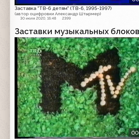
Заставка "ТВ-6 детям" (ТВ-6, 1995-1997)
(автор оцифровки Александр Штырмер)
30 июля 2020, 16:48
2399
Заставки музыкальных блоко
Заставка
00