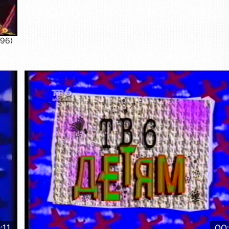
96)
Заставка
:11
00