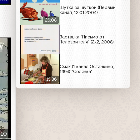
Радио-7, ПИК, Быструмгель,
Valio, Infiniti
Шутка за шуткой (Первый
канал, 12.01.2004)
26:08
Заставка "Письмо от
Телезрителя" (2х2, 2008)
Смак (1 канал Останкино,
1994) "Солянка"
15:36
:10