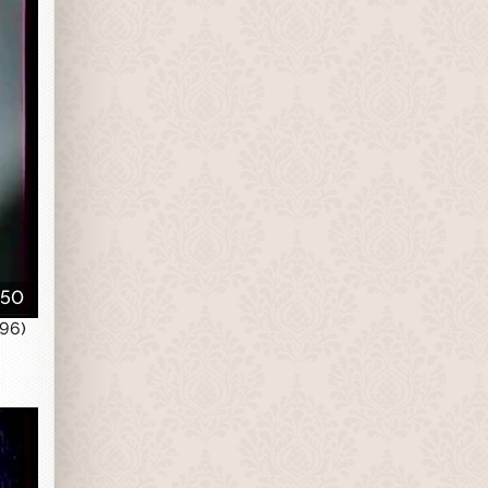
:50
996)