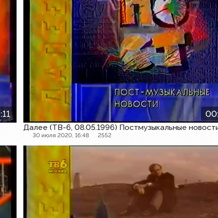
:11
00
Далее (ТВ-6, 08.05.1996) Постмузыкальные новост
30 июля 2020, 16:48
2552
Далее