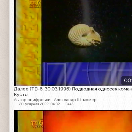
00
Далее (ТВ-6, 30.03.1996) Подводная одиссея кома
Кусто
Автор оцифровки - Александр Штырмер
20 февраля 2022, 04:32
2445
Далее