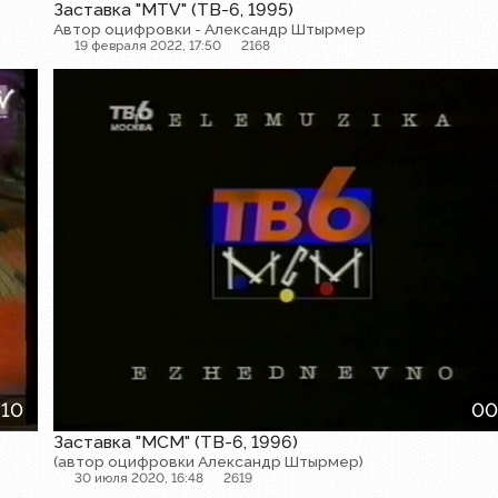
Заставка "MTV" (ТВ-6, 1995)
Автор оцифровки - Александр Штырмер
19 февраля 2022, 17:50
2168
Заставка
:10
00
Заставка "MCM" (ТВ-6, 1996)
(автор оцифровки Александр Штырмер)
30 июля 2020, 16:48
2619