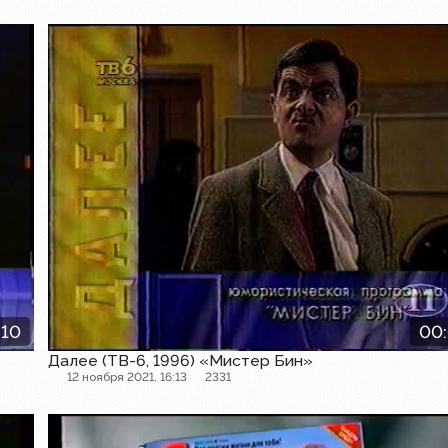
Далее
:10
00
Далее (ТВ-6, 1996) «Мистер Бин»
12 ноября 2021, 16:13
2331
Другое