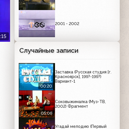
2001 - 2002
:15
Случайные записи
Заставка (Русская студия [г.
Красноярск], 199?-199?)
Вариант-1
00:20
Соковыжималка (Муз-ТВ,
2002) Фрагмент
05:06
Угадай мелодию (Первый