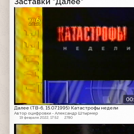
Заставки "Далее"
Далее
00
Далее (ТВ-6, 15.07.1995) Катастрофы недели
Автор оцифровки - Александр Штырмер
19 февраля 2022, 17:52
2780
Далее