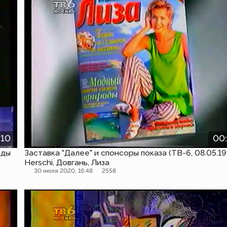
:10
00
нды
Заставка "Далее" и спонсоры показа (ТВ-6, 08.05.1
Herschi, Довгань, Лиза
30 июля 2020, 16:48
2558
Далее