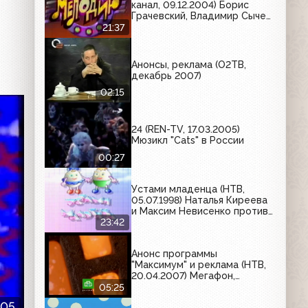
канал, 09.12.2004) Борис
Грачевский, Владимир Сычев,
Александр Головин
21:37
Анонсы, реклама (О2ТВ,
декабрь 2007)
02:15
24 (REN-TV, 17.03.2005)
Мюзикл "Cats" в России
00:27
Устами младенца (НТВ,
05.07.1998) Наталья Киреева
и Максим Невисенко против
Владимира и Инны Брицких
23:42
Анонс программы
"Максимум" и реклама (НТВ,
20.04.2007) Мегафон,
Brilliance, 2Bio, Dove, Nokia,
05:25
Феброфид, Твой дом,
:05