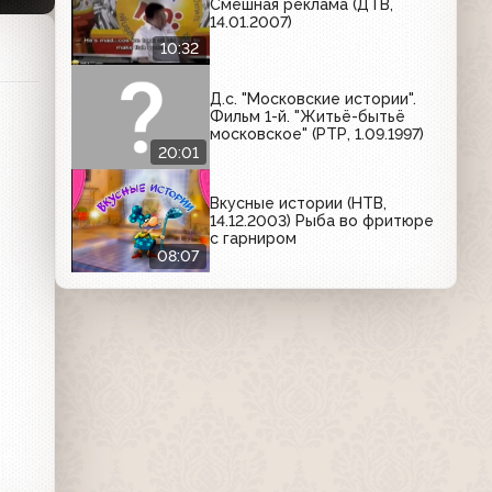
Смешная реклама (ДТВ,
14.01.2007)
10:32
Д.с. "Московские истории".
Фильм 1-й. "Житьё-бытьё
московское" (РТР, 1.09.1997)
20:01
Вкусные истории (НТВ,
14.12.2003) Рыба во фритюре
с гарниром
08:07