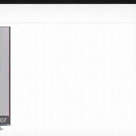
:07
5-