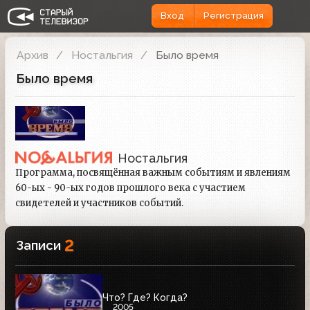
Вход
Регистрация
Архив
Ностальгия
Было время
Было время
Ностальгия
Программа, посвящённая важным событиям и явлениям
60-ых - 90-ых годов прошлого века с участием
свидетелей и участников событий.
2
Записи
Что? Где? Когда?
2005