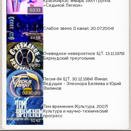
Красноярск), январь 1997) Группа
«Седьмой Легион»
03:33
Слабое звено (1 канал, 20.07.2004)
44:58
Очевидное-невероятное (ЦТ, 13.11.1976)
Бермудский треугольник
59:00
Песня-84 (ЦТ, 30.12.1984) Финал.
Ведущие - Элеонора Беляева и Юрий
Филинов
02:30:00
Тем временем (Культура, 2007)
Культура и научно-технический
прогресс
51:42