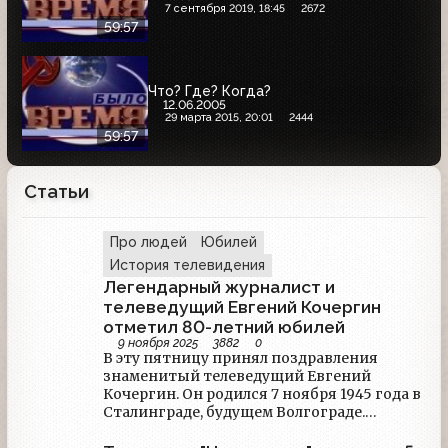
7 сентября 2019, 18:45
2672
59:57
Что? Где? Когда?
12.06.2005
29 марта 2015, 20:01
2444
59:57
Статьи
Про людей
Юбилей
История телевидения
Легендарный журналист и
телеведущий Евгений Кочергин
отметил 80-летний юбилей
9 ноября 2025
3882
0
В эту пятницу принял поздравления
знаменитый телеведущий Евгений
Кочергин. Он родился 7 ноября 1945 года в
Сталинграде, будущем Волгограде.
Получив образование экономиста, он
уехал работать в Якутию, где позже нашёл