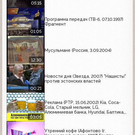
05:15
Программа передач (ТВ-6, 07.10.1997)
Фрагмент
01:05
Мусульмане (Россия, 3.09.2004)
12:30
Новости дня (Звезда, 2007) "Нашисты"
против эстонских властей
00:21
Реклама (РТР, 15.06.2002) Kia, Coca-
Cola, Старый мельник, LG,
Алюминиевая банка, Hyundai, Балтика,
MasterCard
03:05
Утренний кофе (Афонтово (г.