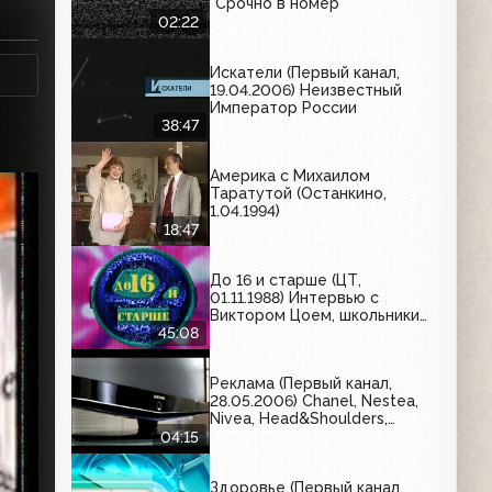
"Срочно в номер"
02:22
Искатели (Первый канал,
19.04.2006) Неизвестный
Император России
38:47
Америка с Михаилом
Таратутой (Останкино,
1.04.1994)
18:47
До 16 и старше (ЦТ,
01.11.1988) Интервью с
Виктором Цоем, школьники
Тбилиси и Ленинграда
45:08
Реклама (Первый канал,
28.05.2006) Chanel, Nestea,
Nivea, Head&Shoulders,
Samsung, Дневной дозор,
04:15
Раптор, Чёрный жемчуг, O.b.,
Wella, Orbit
Здоровье (Первый канал,