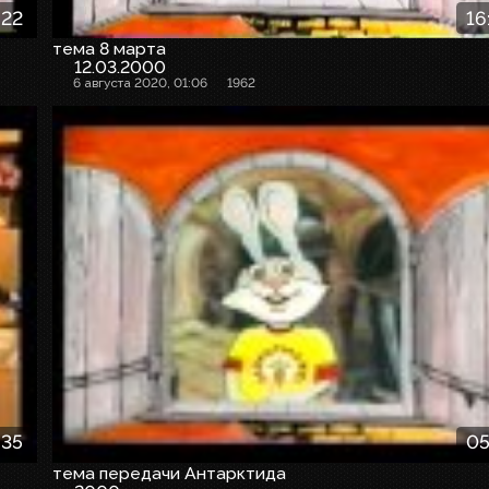
:22
16
тема 8 марта
12.03.2000
6 августа 2020, 01:06
1962
:35
05
тема передачи Антарктида