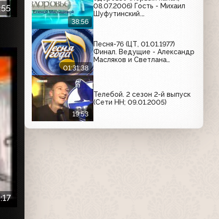
08.07.2006) Гость - Михаил
:55
Шуфутинский.
Трансплантация печени
38:56
Песня-76 (ЦТ, 01.01.1977)
Финал. Ведущие - Александр
Масляков и Светлана
Жильцова
01:31:38
Телебой. 2 сезон 2-й выпуск
(Сети НН; 09.01.2005)
19:53
:17