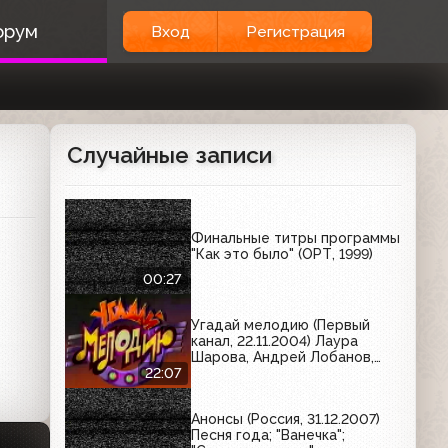
орум
Вход
Регистрация
Случайные записи
Финальные титры программы
"Как это было" (ОРТ, 1999)
00:27
Угадай мелодию (Первый
канал, 22.11.2004) Лаура
Шарова, Андрей Лобанов,
Елена Вершинина
22:07
Анонсы (Россия, 31.12.2007)
Песня года; "Ванечка";