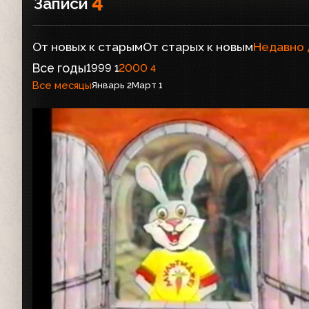
4
Записи
От новых к старым
От старых к новым
Недавно
Все годы
1999
2000
1
4
Все месяцы
Январь
Март
2
1