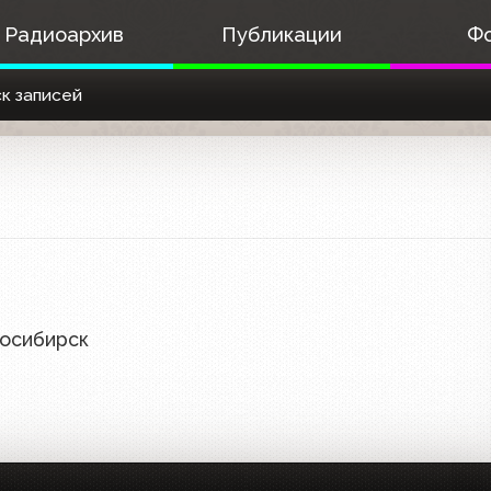
Радиоархив
Публикации
Ф
к записей
восибирск