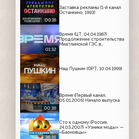
Заставка рекламы (1-й канал
Останкино, 1993)
00:16
Время (ЦТ, 04.04.1987)
Продолжение строительства
Миатлинской ГЭС в
Дагестане
01:32
Наш Пушкин (ОРТ, 10.04.1999)
Время (Первый канал,
05.01.2005) Начало выпуска
00:36
Сто к одному (Россия,
24.03.2007) «Узники моды» —
«Баоновцы»
36:35