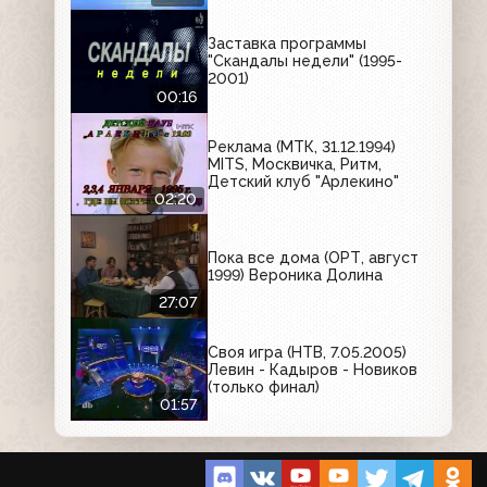
Заставка программы
"Скандалы недели" (1995-
2001)
00:16
Реклама (МТК, 31.12.1994)
MITS, Москвичка, Ритм,
Детский клуб "Арлекино"
02:20
Пока все дома (ОРТ, август
1999) Вероника Долина
27:07
Своя игра (НТВ, 7.05.2005)
Левин - Кадыров - Новиков
(только финал)
01:57