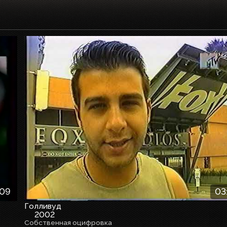
:09
03
Голливуд
2002
Собственная оцифровка