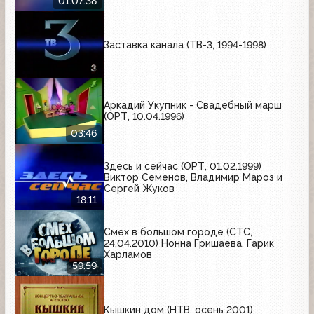
01:07:38
Заставка канала (ТВ-3, 1994-1998)
Аркадий Укупник - Свадебный марш
(ОРТ, 10.04.1996)
03:46
Здесь и сейчас (ОРТ, 01.02.1999)
Виктор Семенов, Владимир Мароз и
Сергей Жуков
18:11
Смех в большом городе (СТС,
24.04.2010) Нонна Гришаева, Гарик
Харламов
59:59
Кышкин дом (НТВ, осень 2001)