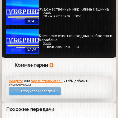
Художественный мир Клима Пашнина
2005
20 июня 2017, 17:34
2056
06:43
Комплекс очистки вредных выбросов в
Карабаше
2003
18 июля 2015, 16:34
1835
02:25
0
Комментарии
Войдите
или
зарегистрируйтесь
, чтобы добавить
комментарий
Вход через Телеграм
Похожие передачи