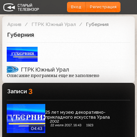
Вход
Регистрация
Архив
ГТРК Южный Урал
Губерния
Губерния
ГТРК Южный Урал
Описание программы еще не заполнено
3
Записи
25 лет музею декоративно-
прикладного искусства Урала
2002
22 июля 2017, 16:43
1923
04:43