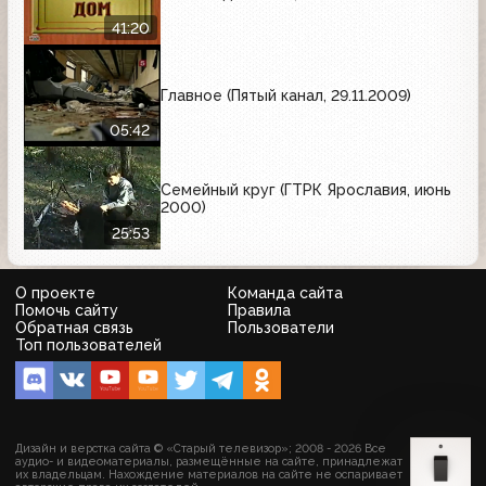
41:20
Главное (Пятый канал, 29.11.2009)
05:42
Семейный круг (ГТРК Ярославия, июнь
2000)
25:53
О проекте
Команда сайта
Помочь сайту
Правила
Обратная связь
Пользователи
Топ пользователей
Дизайн и верстка сайта © «Старый телевизор»; 2008 - 2026 Все
аудио- и видеоматериалы, размещённые на сайте, принадлежат
их владельцам. Нахождение материалов на сайте не оспаривает