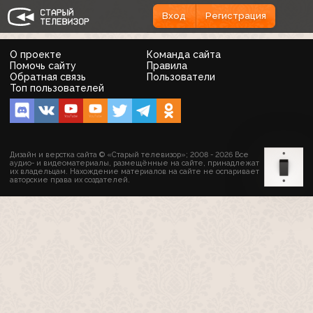
Вход
Регистрация
О проекте
Команда сайта
Помочь сайту
Правила
Обратная связь
Пользователи
Топ пользователей
Дизайн и верстка сайта © «Старый телевизор»; 2008 - 2026 Все
аудио- и видеоматериалы, размещённые на сайте, принадлежат
их владельцам. Нахождение материалов на сайте не оспаривает
авторские права их создателей.