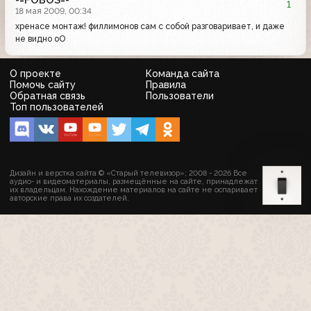
-=FOBOS=-
1
18 мая 2009, 00:34
хренасе монтаж! филлимонов сам с собой разговаривает, и даже
не видно оО
О проекте
Команда сайта
Помочь сайту
Правила
Обратная связь
Пользователи
Топ пользователей
Дизайн и верстка сайта © «Старый телевизор»; 2008 - 2026 Все
аудио- и видеоматериалы, размещённые на сайте, принадлежат
их владельцам. Нахождение материалов на сайте не оспаривает
авторские права их создателей.