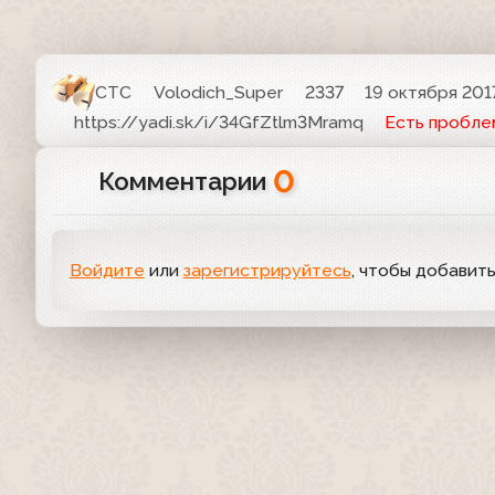
СТС
Volodich_Super
2337
19 октября 2017
https://yadi.sk/i/34GfZtlm3Mramq
Есть пробле
0
Комментарии
Войдите
или
зарегистрируйтесь
, чтобы добавит