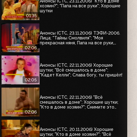
Анонсы (СТС, 23.11.2006) "Кто в доме
хозяин?"; "Папа на все руки"; Хорошие
шутки
01:35
Анонсы (СТС, 23.11.2006) ТЭФИ-2006.
Лица; "Тайны Смолвиля"; "Моя
прекрасная няня, Папа на все руки,
Кто в доме хозяин?"; Истории в
02:06
деталях
Анонсы (СТС, 22.11.2006) Хорошие
шутки; "Всё смешалось в доме";
"Кадет Келли"; Слава богу, ты пришёл!
02:05
Анонсы (СТС, 22.11.2006) "Всё
смешалось в доме"; Хорошие шутки;
"Кто в доме хозяин?"; Снимите это
немедленно!
02:06
Анонсы (СТС, 20.11.2006) Хорошие
шутки; "Кто в доме хозяин?"; "Всё