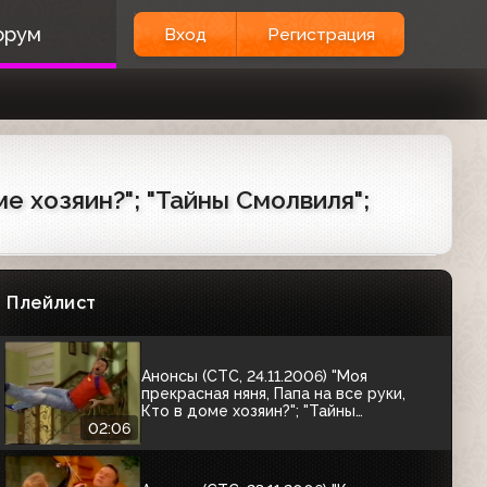
орум
Вход
Регистрация
Анонсы (СТС, 29.11.2006) Хорошие
шутки; "Настоящие мультфильмы";
"Папа на все руки"
02:06
Анонсы (СТС, 29.11.2006) Истории в
деталях; "Тайны Смолвиля"; Кино в
деталях (промо фильма "Жара")
ме хозяин?"; "Тайны Смолвиля";
02:05
Анонсы (СТС, 24.11.2006) Хорошие
шутки; Снимите это немедленно!;
"Одиссея"; "Кадет Келли"
Плейлист
02:05
Анонсы (СТС, 24.11.2006) "Моя
прекрасная няня, Папа на все руки,
Кто в доме хозяин?"; "Тайны
Смолвиля"; Хорошие шутки
02:06