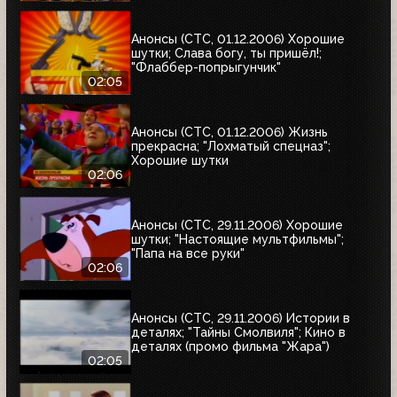
Анонсы (СТС, 01.12.2006) Хорошие
шутки; Слава богу, ты пришёл!;
"Флаббер-попрыгунчик"
02:05
Анонсы (СТС, 01.12.2006) Жизнь
прекрасна; "Лохматый спецназ";
Хорошие шутки
02:06
Анонсы (СТС, 29.11.2006) Хорошие
шутки; "Настоящие мультфильмы";
"Папа на все руки"
02:06
Анонсы (СТС, 29.11.2006) Истории в
деталях; "Тайны Смолвиля"; Кино в
деталях (промо фильма "Жара")
02:05