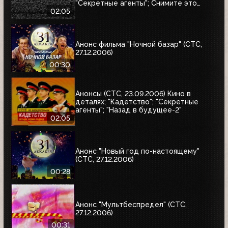
"Секретные агенты"; Снимите это
немедленно
02:05
Анонс фильма "Ночной базар" (СТС,
27.12.2006)
00:30
Анонсы (СТС, 23.09.2006) Кино в
деталях; "Кадетство"; "Секретные
агенты"; "Назад в будущее-2"
02:05
Анонс "Новый год по-настоящему"
(СТС, 27.12.2006)
00:28
Анонс "Мультбеспредел" (СТС,
27.12.2006)
00:31