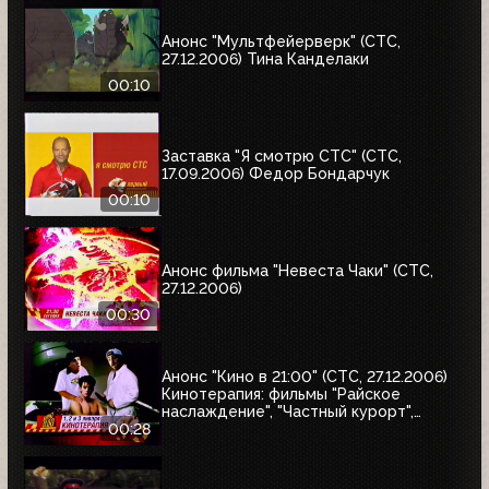
Анонс "Мультфейерверк" (СТС,
27.12.2006) Тина Канделаки
00:10
Заставка "Я смотрю СТС" (СТС,
17.09.2006) Федор Бондарчук
00:10
Анонс фильма "Невеста Чаки" (СТС,
27.12.2006)
00:30
Анонс "Кино в 21:00" (СТС, 27.12.2006)
Кинотерапия: фильмы "Райское
наслаждение", "Частный курорт",
"Джей и молчаливый Боб наносят
00:28
ответный удар"