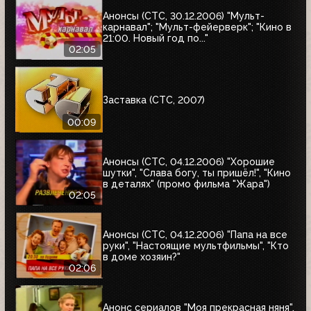
Анонсы (СТС, 30.12.2006) "Мульт-
карнавал"; "Мульт-фейерверк"; "Кино в
21:00. Новый год по..."
02:05
Заставка (СТС, 2007)
00:09
Анонсы (СТС, 04.12.2006) "Хорошие
шутки", "Слава богу, ты пришёл!", "Кино
в деталях" (промо фильма "Жара")
02:05
Анонсы (СТС, 04.12.2006) "Папа на все
руки", "Настоящие мультфильмы", "Кто
в доме хозяин?"
02:06
Анонс сериалов "Моя прекрасная няня",