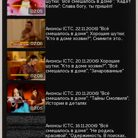
шутки; "Всё смешалось в доме"; "Кадет
Келли"; Слава богу, ты пришёл!
02:05
Анонсы (СТС, 22.11.2006) "Всё
смешалось в доме"; Хорошие шутки;
"Кто в доме хозяин?"; Снимите это
немедленно!
02:06
Анонсы (СТС, 20.11.2006) Хорошие
шутки; "Кто в доме хозяин?"; "Всё
смешалось в доме"; "Зачарованные"
02:06
Анонсы (СТС, 20.11.2006) "Всё
смешалось в доме"; "Тайны Смолвиля";
Истории в деталях
02:05
Анонсы (СТС, 16.11.2006) "Всё
смешалось в доме", "Не родись
красивой", "Одержимость. В поисках