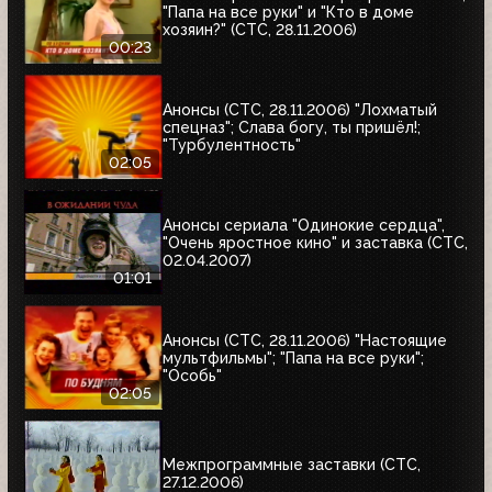
"Папа на все руки" и "Кто в доме
хозяин?" (СТС, 28.11.2006)
00:23
Анонсы (СТС, 28.11.2006) "Лохматый
спецназ"; Слава богу, ты пришёл!;
"Турбулентность"
02:05
Анонсы сериала "Одинокие сердца",
"Очень яростное кино" и заставка (СТС,
02.04.2007)
01:01
Анонсы (СТС, 28.11.2006) "Настоящие
мультфильмы"; "Папа на все руки";
"Особь"
02:05
Межпрограммные заставки (СТС,
27.12.2006)