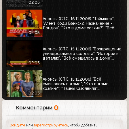
совершенства", "Странно, как в раю"
02:05
Анонсы (СТС, 16.11.2006) "Таймшер",
"Агент Коди Бэнкс-2. Назначение -
Лондон", "Кто в доме хозяин?", "Всё
смешалось в доме"
02:05
Анонсы (СТС, 15.11.2006) "Возвращение
универсального солдата", "Истории в
деталях", "Всё смешалось в доме",
"Хорошие шутки"
02:05
Анонсы (СТС, 15.11.2006) "Всё
смешалось в доме"; "Кто в доме
хозяин?"; "Тайны Смолвиля";
"Возвращение универсального
02:05
солдата"
0
Комментарии
Войдите
или
зарегистрируйтесь
, чтобы добавить