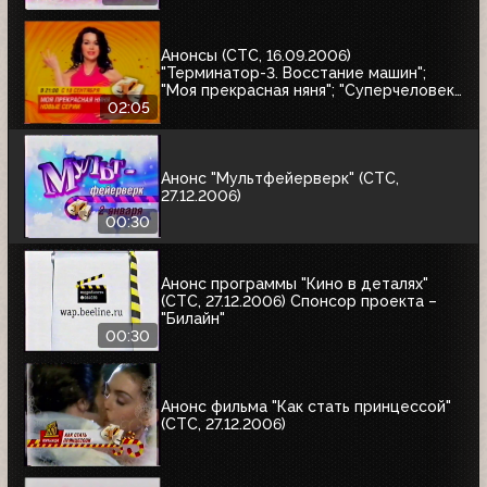
Анонсы (СТС, 16.09.2006)
"Терминатор-3. Восстание машин";
"Моя прекрасная няня"; "Суперчеловек.
Лекари-убийцы"; "Кадетство"
02:05
Анонс "Мультфейерверк" (СТС,
27.12.2006)
00:30
Анонс программы "Кино в деталях"
(СТС, 27.12.2006) Спонсор проекта –
"Билайн"
00:30
Анонс фильма "Как стать принцессой"
(СТС, 27.12.2006)