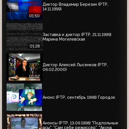
Диктор Владимир Березин (РТР,
14.11.1999)
01:50
Заставка и диктор (РТР, 21.11.1999)
Марина Могилевская
01:28
Диктор Алексей Лысенков (РТР,
06.02.2000)
01:02
Анонс (РТР, сентябрь 1998) Городок
Анонсы (РТР, 13.09.1998) "Подпольные
асы", "Сам себе режиссёр", "Акуна