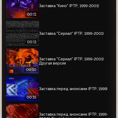
Заставка "Кино" (РТР, 1999-2001)
00:11
Заставка "Сериал" (РТР, 1999-2001)
00:11
Заставка "Сериал" (РТР, 1999-2001)
Другая версия
00:10
Заставка перед анонсами (РТР, 1999)
00:15
Заставка перед анонсами (РТР, 1999-