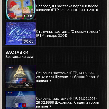
Новогодняя заставка перед и после
анонсов (РТР, 25.12.2000-14.01.2001)
00:10
Статичная заставка "С новым годом!"
(РТР, январь 2001)
00:05
ЗАСТАВКИ
Заставки канала
Основная заставка (РТР, 14.09.1998-
28.02.1999) Шуховская башня (первый
вариант)
00:14
Основная заставка (РТР, 14.09.1998-
28.02.1999) Шуховская башня (второй
вариант)