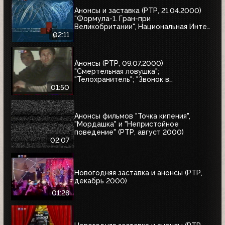
Анонсы и заставка (РТР, 21.04.2000)
"Формула-1. Гран-при
Великобритании", Национальная Интел
Интернет-премия-2000, Старая
02:11
квартира
Анонсы (РТР, 09.07.2000)
"Смертельная ловушка";
"Телохранитель"; "Звонок в
преисподнюю"
01:50
Анонсы фильмов "Точка кипения",
"Мордашка" и "Непристойное
поведение" (РТР, август 2000)
02:07
Новогодняя заставка и анонсы (РТР,
декабрь 2000)
01:28