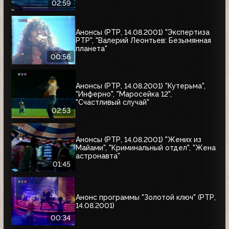
астронавта", "Собиратель костей"
02:59
Анонсы (РТР, 14.08.2001) "Экспертиза
РТР", "Валерий Леонтьев: Безымянная
планета"
00:56
Анонсы (РТР, 14.08.2001) "Кутерьма",
"Инферно", "Маросейка 12",
"Счастливый случай"
02:53
Анонсы (РТР, 14.08.2001) "Жених из
Майами", "Криминальный отдел", "Жена
астронавта"
01:45
Анонс программы "Золотой ключ" (РТР,
14.08.2001)
00:34