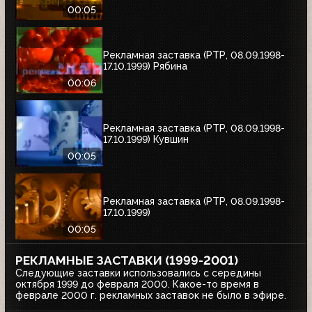
00:05
Рекламная заставка (РТР, 08.09.1998-
17.10.1999) Рябина
00:06
Рекламная заставка (РТР, 08.09.1998-
17.10.1999) Кувшин
00:05
Рекламная заставка (РТР, 08.09.1998-
17.10.1999)
00:05
РЕКЛАМНЫЕ ЗАСТАВКИ (1999-2001)
Следующие заставки использовались с середины
октября 1999 до февраля 2000. Какое-то время в
феврале 2000 г. рекламных заставок не было в эфире.