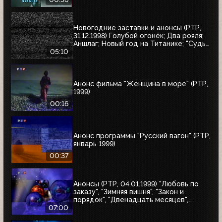
Новогодние заставки и анонсы (РТР,
31.12.1998) Голубой огонёк; Два рояля;
Аншлаг; Новый год на Титанике; "Судья
Дредд"
05:10
Анонс фильма "Женщина в море" (РТР,
1999)
00:16
Анонс программы "Русский вагон" (РТР,
январь 1999)
00:37
Анонсы (РТР, 04.01.1999) "Любовь по
заказу", "Зимняя вишня", "Закон и
порядок", "Двенадцать месяцев",
"Приключения Иоанны", "Зимняя
07:00
вишня-2", "Зимняя вишня-3", "Колесо