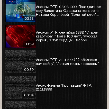
любви", "Охота на бабочек", "Тот самый
Мюнхгаузен", "Жара в Лос-Анджелесе"
Анонсы (РТР, 03.03.1999) Праздничное
шоу Валентина Юдашкина; концерты
Наташи Королёвой; "Золотой ключ";
"Осторожно, двери закрываются"
03:58
Анонсы (РТР, сентябрь 1999) "Старая
квартира", "Праге 100 лет", "Русская
серия", "Стук сердца", "Добро
пожаловать, или Посторонним вход
03:59
воспрещён", "Маленький город", "Диана
и я"
Анонсы (РТР, 21.11.1999) "Я объявляю
вам войну", "Личная жизнь королевы"
00:59
Анонс фильма "Пропавший" (РТР,
21.11.1999)
00:34