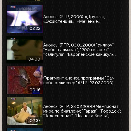
Анонсы (РТР, 2000) «Друзья»,
«Экзистенция», «Меченые»
02:22
Анонсы (РТР, 03.01.2000) "Уиллоу";
"Небо в алмазах"; "200 сигарет";
"Калигула"; "Европейские каникулы
придурков"; "Эпидемия"; "Семья
04:00
напрокат"
Фрагмент анонса программы "Сам
себе режиссёр" (РТР, 22.02.2000)
00:16
Анонсы (РТР, 23.02.2000) Чемпионат
мира по биатлону; "Гараж"; "Городок";
"Телеспецназ"; "Планета Земля";
"Вести"
02:37