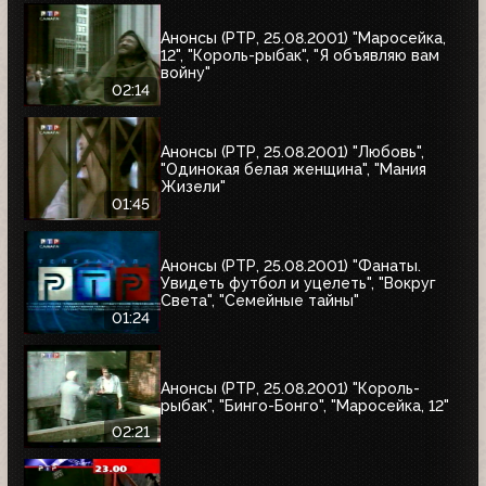
Анонсы (РТР, 25.08.2001) "Маросейка,
12", "Король-рыбак", "Я объявляю вам
войну"
02:14
Анонсы (РТР, 25.08.2001) "Любовь",
"Одинокая белая женщина", "Мания
Жизели"
01:45
Анонсы (РТР, 25.08.2001) "Фанаты.
Увидеть футбол и уцелеть", "Вокруг
Света", "Семейные тайны"
01:24
Анонсы (РТР, 25.08.2001) "Король-
рыбак", "Бинго-Бонго", "Маросейка, 12"
02:21