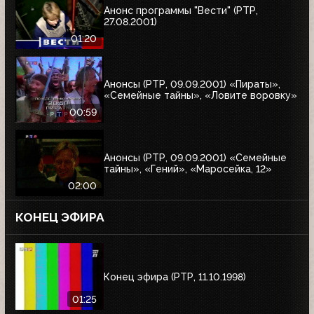
Анонс программы "Вести" (РТР,
27.08.2001)
01:20
Анонсы (РТР, 09.09.2001) «Пираты»,
«Семейные тайны», «Ловите воровку»
00:59
Анонсы (РТР, 09.09.2001) «Семейные
тайны», «Гений», «Маросейка, 12»
02:00
КОНЕЦ ЭФИРА
Конец эфира (РТР, 11.10.1998)
01:25