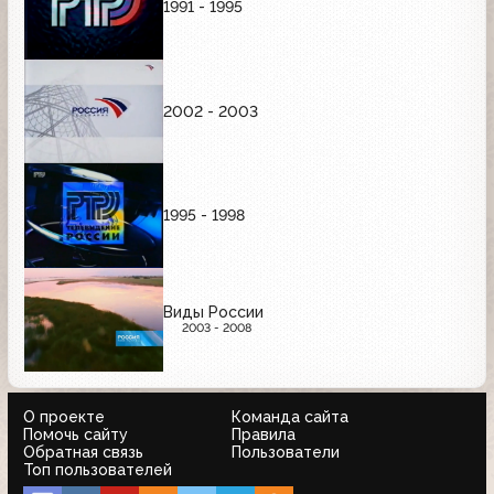
1991 - 1995
2002 - 2003
1995 - 1998
Виды России
2003 - 2008
О проекте
Команда сайта
Помочь сайту
Правила
Обратная связь
Пользователи
Топ пользователей