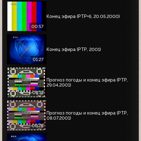
Конец эфира (РТР+6, 20.05.2000)
00:57
Конец эфира (РТР, 2001)
01:27
Прогноз погоды и конец эфира (РТР,
29.04.2001)
06:13
Прогноз погоды и конец эфира (РТР,
08.07.2001)
06:28