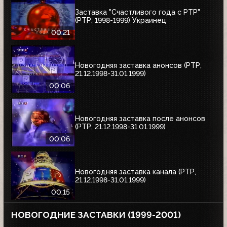
Заставка "Счастливого года с РТР"
(РТР, 1998-1999) Украинец
00:21
Новогодняя заставка анонсов (РТР,
21.12.1998-31.01.1999)
00:06
Новогодняя заставка после анонсов
(РТР, 21.12.1998-31.01.1999)
00:06
Новогодняя заставка канала (РТР,
21.12.1998-31.01.1999)
00:15
НОВОГОДНИЕ ЗАСТАВКИ (1999-2001)