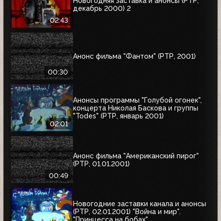
Новогодняя заставка и анонсы (РТР,
декабрь 2000) 2
02:43
Анонс фильма "Фантом" (РТР, 2001)
00:30
Анонсы программы "Голубой огонек",
концерта Николая Баскова и группы
"Todes" (РТР, январь 2001)
02:01
Анонс фильма "Американский пирог"
(РТР, 01.01.2001)
00:49
Новогодние заставки канала и анонсы
(РТР, 02.01.2001) "Война и мир".
"Принцесса на бобах"