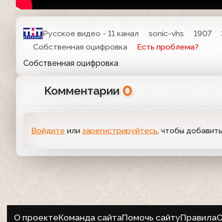
Русское видео - 11 канал
sonic-vhs
1907
Собственная оцифровка
Есть проблема?
Собственная оцифровка
0
Комментарии
Войдите
или
зарегистрируйтесь
, чтобы добавит
О проекте
Команда сайта
Помочь сайту
Правила
О