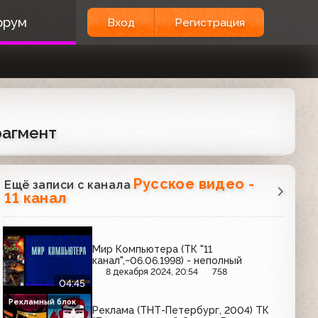
орум
Вход
Регистрация
рагмент
Русское видео -
Ещё записи с канала
11 канал
Мир Компьютера (ТК "11
канал",~06.06.1998) - неполный
8 декабря 2024, 20:54
758
04:45
Рекламный блок
Реклама (ТНТ-Петербург, 2004) ТК