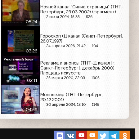
Ночной канал “Синие страницы” (ТНТ-
Петербург, 23.03.2002) (фрагмент)
2 июня 2024, 15:35
926
05:24
Гороскоп (11 канал (Санкт-Петербург),
26.07.1997)
24 апреля 2026, 21:42
104
03:26
Рекламный блок
Реклама и анонсы (ТНТ-11 канал [г.
Санкт-Петербург], декабрь 2000)
Площадь искусств
25 марта 2020, 22:03
1905
02:11
Монплезир (ТНТ-Петербург,
20.12.2001)
30 апреля 2024, 13:10
1145
04:59