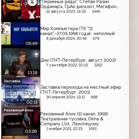
"Перинные ряды", Степан Разин
Ординаръ, ГрАн дисконт, Мегафон,
Панорама TV
12 августа 2023, 14:32
1445
Мир Компьютера (ТК "11
канал",~27.05.1998 года)- неполный
8 декабря 2024, 20:48
679
05:49
Дни (ТНТ-Петербург, август 2002)
7 сентября 2022, 15:02
1262
13:18
Заставка
Заставка перехода на местный эфир
(ТНТ-Петербург, 2001)
30 апреля 2024, 13:11
898
00:11
Рекламный блок
Рекламный блок (11 канал, 1996)
Театральная тусовка, Dima &
Company Ltd., Ленспецсму
1 ноября 2021, 22:23
1555
03:20