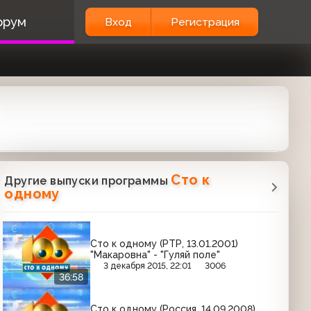
орум
Вход
Регистрация
Сто к
Другие выпуски программы
одному
Сто к одному (РТР, 13.01.2001)
"Макаровна" - "Гуляй поле"
3 декабря 2015, 22:01
3006
36:58
Сто к одному (Россия, 14.09.2008)