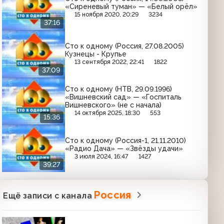
«Сиреневый туман» — «Белый орёл»
15 ноября 2020, 20:29
3234
37:16
Сто к одному (Россия, 27.08.2005)
Кузнецы - Крупье
13 сентября 2022, 22:41
1822
37:09
Сто к одному (НТВ, 29.09.1996)
«Вишневский сад» — «Госпиталь
Вишневского» (не с начала)
14 октября 2025, 18:30
553
15:36
Сто к одному (Россия-1, 21.11.2010)
«Радио Дача» — «Звёзды удачи»
3 июля 2024, 16:47
1427
39:27
Россия
Ещё записи с канала