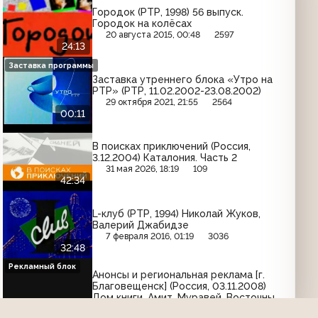
Городок (РТР, 1998) 56 выпуск.
Городок на колёсах
20 августа 2015, 00:48
2597
24:13
Заставка программы
Заставка утреннего блока «Утро на
РТР» (РТР, 11.02.2002-23.08.2002)
29 октября 2021, 21:55
2564
00:11
В поисках приключений (Россия,
3.12.2004) Каталония. Часть 2
31 мая 2026, 18:19
109
42:34
L-клуб (РТР, 1994) Николай Жуков,
Валерий Джабидзе
7 февраля 2016, 01:19
3036
32:48
Рекламный блок
Анонсы и региональная реклама [г.
Благовещенск] (Россия, 03.11.2008)
Дом книги, Амит, Муравей, Восточный
Экспресс Банк, Woman of Hollywood,
26 сентября 2015, 15:27
2473
04:38