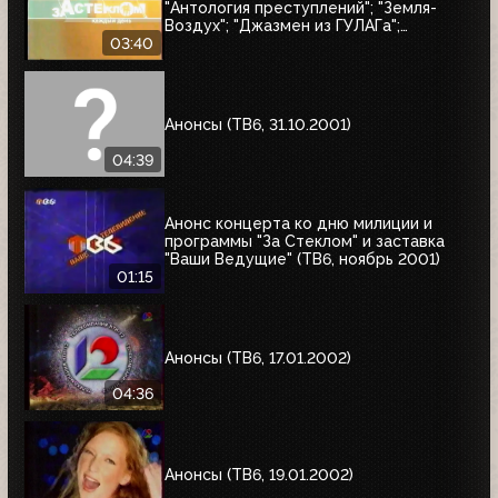
"Антология преступлений"; "Земля-
Воздух"; "Джазмен из ГУЛАГа";
"Дачники"; "За стеклом"
03:40
Анонсы (ТВ6, 31.10.2001)
04:39
Анонс концерта ко дню милиции и
программы "За Стеклом" и заставка
"Ваши Ведущие" (ТВ6, ноябрь 2001)
01:15
Анонсы (ТВ6, 17.01.2002)
04:36
Анонсы (ТВ6, 19.01.2002)