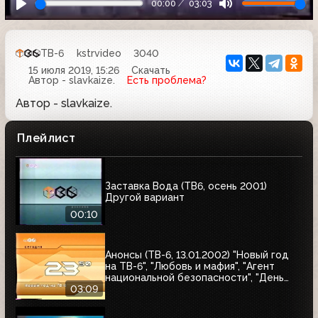
00:00
03:03
ТВ-6
kstrvideo
3040
15 июля 2019, 15:26
Скачать
Автор - slavkaize.
Есть проблема?
Автор - slavkaize.
Плейлист
Заставка Вода (ТВ6, осень 2001)
Другой вариант
00:10
Анонсы (ТВ-6, 13.01.2002) "Новый год
на ТВ-6", "Любовь и мафия", "Агент
национальной безопасности", "День
счастья"
03:09