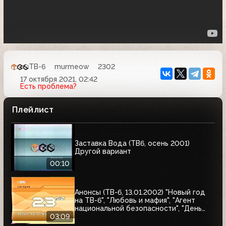
ТВ-6
murmeow
2302
17 октября 2021, 02:42
Есть проблема?
Плейлист
Заставка Вода (ТВ6, осень 2001)
Другой вариант
00:10
Анонсы (ТВ-6, 13.01.2002) "Новый год
на ТВ-6", "Любовь и мафия", "Агент
национальной безопасности", "День
счастья"
03:09