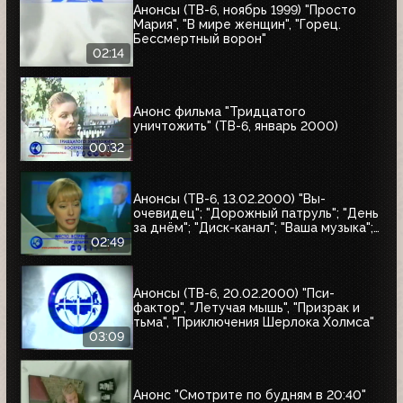
Анонсы (ТВ-6, ноябрь 1999) "Просто
Мария", "В мире женщин", "Горец.
Бессмертный ворон"
02:14
Анонс фильма "Тридцатого
уничтожить" (ТВ-6, январь 2000)
00:32
Анонсы (ТВ-6, 13.02.2000) "Вы-
очевидец"; "Дорожный патруль"; "День
за днём"; "Диск-канал"; "Ваша музыка";
"Новости"; "Место встречи"
02:49
Анонсы (ТВ-6, 20.02.2000) "Пси-
фактор", "Летучая мышь", "Призрак и
тьма", "Приключения Шерлока Холмса"
03:09
Анонс "Смотрите по будням в 20:40"