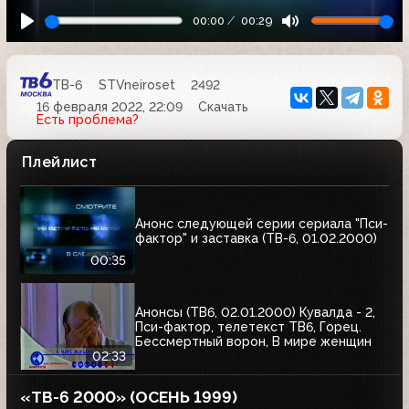
00:00
00:29
ТВ-6
STVneiroset
2492
16 февраля 2022, 22:09
Скачать
Есть проблема?
Плейлист
Анонс следующей серии сериала "Пси-
фактор" и заставка (ТВ-6, 01.02.2000)
00:35
Анонсы (ТВ6, 02.01.2000) Кувалда - 2,
Пси-фактор, телетекст ТВ6, Горец.
Бессмертный ворон, В мире женщин
02:33
«ТВ-6 2000» (ОСЕНЬ 1999)