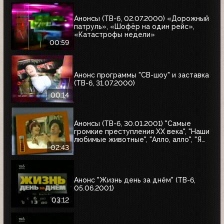
Анонсы (ТВ-6, 02.07.2000) «Дорожный
патруль», «Шофёр на один рейс»,
«Катастрофы недели»
00:59
Анонс программы "СВ-шоу" и заставка
(ТВ-6, 31.07.2000)
00:14
Анонсы (ТВ-6, 30.01.2001) "Самые
громкие преступления XX века", "Наши
любимые животные", "Алло, алло", "Я
сама", "Первая волна"
02:43
Анонс "Жизнь день за днём" (ТВ-6,
05.06.2001)
03:12