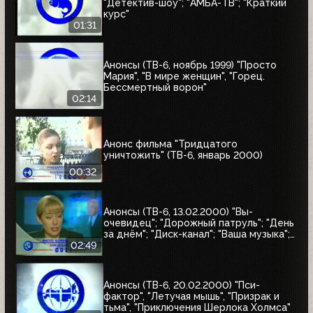
"Детектив-шоу"; "АМБА-ТВ"; "Краткий
курс"
01:31
Анонсы (ТВ-6, ноябрь 1999) "Просто
Мария", "В мире женщин", "Горец.
Бессмертный ворон"
02:14
Анонс фильма "Тридцатого
уничтожить" (ТВ-6, январь 2000)
00:32
Анонсы (ТВ-6, 13.02.2000) "Вы-
очевидец"; "Дорожный патруль"; "День
за днём"; "Диск-канал"; "Ваша музыка";
"Новости"; "Место встречи"
02:49
Анонсы (ТВ-6, 20.02.2000) "Пси-
фактор", "Летучая мышь", "Призрак и
тьма", "Приключения Шерлока Холмса"