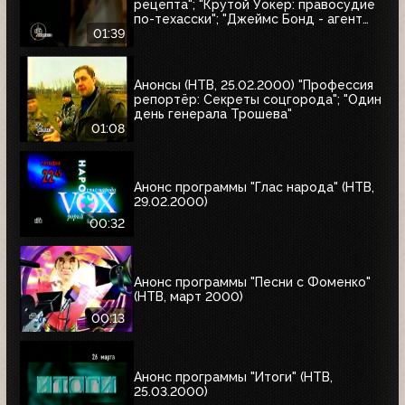
рецепта"; "Крутой Уокер: правосудие
по-техасски"; "Джеймс Бонд - агент
007. Бриллианты остаются навсегда"
01:39
Анонсы (НТВ, 25.02.2000) "Профессия
репортёр: Секреты соцгорода"; "Один
день генерала Трошева"
01:08
Анонс программы "Глас народа" (НТВ,
29.02.2000)
00:32
Анонс программы "Песни с Фоменко"
(НТВ, март 2000)
00:13
Анонс программы "Итоги" (НТВ,
25.03.2000)