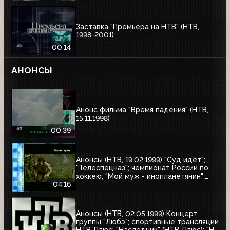
Заставка "Премьера на НТВ" (НТВ,
1998-2001)
00:14
АНОНСЫ
Анонс фильма "Время падения" (НТВ,
15.11.1998)
00:39
Анонсы (НТВ, 19.02.1999) "Суд идёт";
"Телеспецназ"; чемпионат России по
хоккею; "Мой муж - инопланетянин";
"Эскадрон гусар летучих"; "Любовные
04:16
истории, которые потрясли мир"; "Её
звали Никита"; "Рэмбо: Первая кровь"
Анонсы (НТВ, 02.05.1999) Концерт
группы "Любэ"; спортивные трансляции
НТВ-Плюс; "Наследник" (НТВ-Плюс); "Не