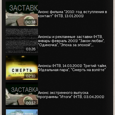
Анонс фильма "2010: год вступления в
контакт" (НТВ, 13.01.2001)
00:38
Анонсы и рекламные заставки (НТВ,
январь-февраль 2001) "Закон любви",
"Одиночка", "Эпоха за эпохой",
"Альбино-Аллигатор", "Охотник на
03:26
оленей"
Анонсы (НТВ, 14.03.2001) Третий тайм,
"Идеальная пара", "Смерть на взлёте"
02:10
Анонс экстренного выпуска
программы "Итоги" (НТВ, 03.04.2001)
00:12