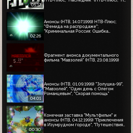
послать ли нам гонца?"; "Мятеж";
05:17
"Разные судьбы"; "Убийцы"; "А зори
здесь тихие"
Анонсы (НТВ, 14.07.1999) НТВ-Плюс;
"Фемида на распродаже";
"Криминальная Россия: Ошибка
киллера"; "Месть женщины"
02:26
Фрагмент анонса документального
фильма "Мавзолей" (НТВ, 23.08.1999)
Анонсы (НТВ, 01.09.1999) "Золушка-99",
"Мавзолей", "Один день с Олегом
Романцевым", "Скорая помощь"
04:01
Конечная заставка "Мультфильм" и
анонсы (НТВ, 04.12.1999) "Приключения
в Изумрудном городе", "Путешествия
натуралиста"
00:30