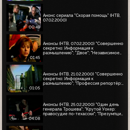
Анонс сериала "Скорая помощь" (НТВ,
07.02.2000)
00:49
Анонсы (НТВ, 07.02.2000) "Совершенно
секретно: Информация к
размышлению"; "Двое"; "Независимое
расследование"
01:45
Анонсы (НТВ, 21.02.2000) "Совершенно
секретно: Информация к
размышлению"; "Профессия репортёр:
Секреты соцгорода"
01:05
Анонсы (НТВ, 25.02.2000) "Один день
генерала Трошева"; "Крутой Уокер:
правосудие по-техасски"; "Презумпция
невиновности"; "Улицы разбитых
04:08
фонарей-2: Трубка фирмы Данхилл";
"Интересное кино"