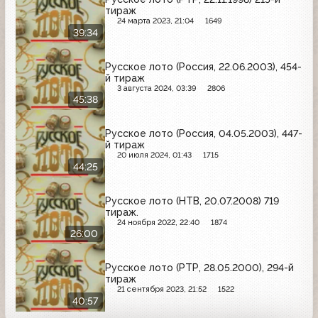
тираж
24 марта 2023, 21:04
1649
39:34
Русское лото (Россия, 22.06.2003), 454-
й тираж
3 августа 2024, 03:39
2806
45:38
Русское лото (Россия, 04.05.2003), 447-
й тираж
20 июля 2024, 01:43
1715
44:25
Русское лото (НТВ, 20.07.2008) 719
тираж.
24 ноября 2022, 22:40
1874
26:00
Русское лото (РТР, 28.05.2000), 294-й
тираж
21 сентября 2023, 21:52
1522
40:57