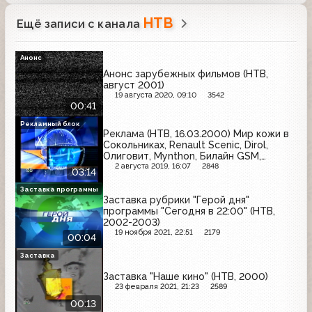
НТВ
Ещё записи с канала
Анонс
Анонс зарубежных фильмов (НТВ,
август 2001)
19 августа 2020, 09:10
3542
00:41
Рекламный блок
Реклама (НТВ, 16.03.2000) Мир кожи в
Сокольниках, Renault Scenic, Dirol,
Олиговит, Mynthon, Билайн GSM,
Пенталгин, Ahmad Tea, Azira, Fruttis,
2 августа 2019, 16:07
2848
03:14
Dental Academy, Красный восток
Заставка программы
Заставка рубрики "Герой дня"
программы "Сегодня в 22:00" (НТВ,
2002-2003)
19 ноября 2021, 22:51
2179
00:04
Заставка
Заставка "Наше кино" (НТВ, 2000)
23 февраля 2021, 21:23
2589
00:13