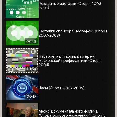
Рекламные заставки (Спорт, 2008-
2009)
Заставки спонсора "Мегафон" (Спорт,
2007-2008)
00:13
Настроечная таблица во время
московской профилактики (Спорт,
2004)
01:54
Часы (Спорт, 2007-2009)
00:17
Анонс документального фильма
"Спорт особого назначения" (Спорт,