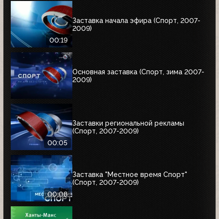
Заставка начала эфира (Спорт, 2007-
2009)
00:19
Основная заставка (Спорт, зима 2007-
2009)
Заставки региональной рекламы
(Спорт, 2007-2009)
00:05
Заставка "Местное время Спорт"
(Спорт, 2007-2009)
00:08