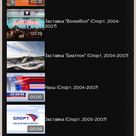
00:21
Заставка "Волейбол" (Спорт, 2004-
2007)
00:19
Заставка "Биатлон" (Спорт, 2004-2007)
Часы (Спорт, 2004-2007)
01:00
Заставка (Спорт, 2005-2007)
00:09