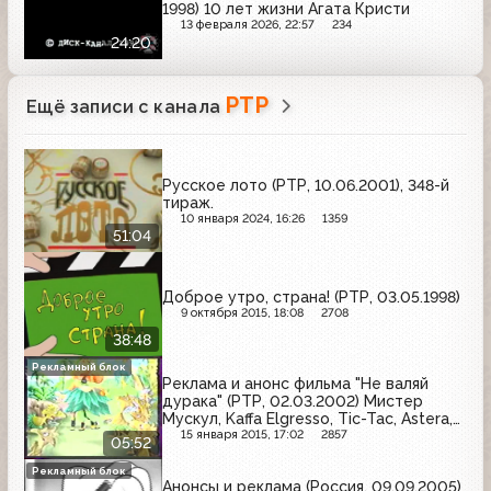
1998) 10 лет жизни Агата Кристи
13 февраля 2026, 22:57
234
24:20
РТР
Ещё записи с канала
Русское лото (РТР, 10.06.2001), 348-й
тираж.
10 января 2024, 16:26
1359
51:04
Доброе утро, страна! (РТР, 03.05.1998)
9 октября 2015, 18:08
2708
38:48
Рекламный блок
Реклама и анонс фильма "Не валяй
дурака" (РТР, 02.03.2002) Мистер
Мускул, Kaffa Elgresso, Tic-Tac, Astera,
Любимый сад, Glade, Ferrero Rocher,
15 января 2015, 17:02
2857
05:52
Avon, Фругурт, Я, Рыжий Ап
Рекламный блок
Анонсы и реклама (Россия, 09.09.2005)