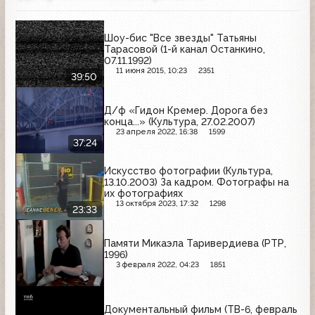
Шоу-бис "Все звезды" Татьяны
Тарасовой (1-й канал Останкино,
07.11.1992)
11 июня 2015, 10:23
2351
39:50
Д/ф «Гидон Кремер. Дорога без
конца...» (Культура, 27.02.2007)
23 апреля 2022, 16:38
1599
37:24
Искусство фотографии (Культура,
13.10.2003) За кадром. Фотографы на
их фотографиях
13 октября 2023, 17:32
1298
23:33
Памяти Микаэла Таривердиева (РТР,
1996)
3 февраля 2022, 04:23
1851
Документальный фильм (ТВ-6, февраль