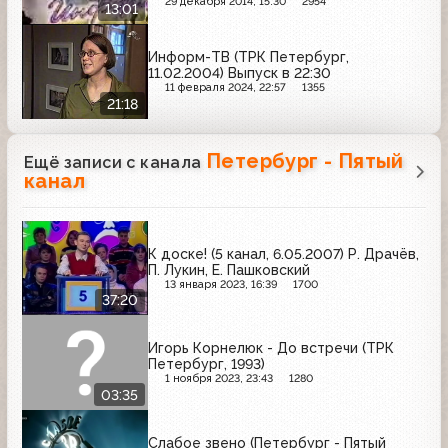
29 декабря 2014, 15:30
2954
13:01
Информ-ТВ (ТРК Петербург,
11.02.2004) Выпуск в 22:30
11 февраля 2024, 22:57
1355
21:18
Петербург - Пятый
Ещё записи с канала
канал
К доске! (5 канал, 6.05.2007) Р. Драчёв,
П. Лукин, Е. Пашковский
13 января 2023, 16:39
1700
37:20
Игорь Корнелюк - До встречи (ТРК
Петербург, 1993)
1 ноября 2023, 23:43
1280
03:35
Слабое звено (Петербург - Пятый