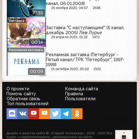
канал, 06.01.2008)
25 ноября 2020, 04:07
2598
37:33
Заставка
Заставка "С наступающим!" (5 канал,
декабрь 2005) Лев Лурье
29 апреля 2023, 01:32
1473
00:14
Рекламная заставка
Рекламная заставка (Петербург -
Пятый канал/ТРК "Петербург", 1997-
1999)
15 октября 2020, 20:02
2152
00:09
О проекте
Команда сайта
Помочь сайту
Правила
Обратная связь
Пользователи
Топ пользователей
Дизайн и верстка сайта © «Старый телевизор»; 2008 - 2026 Все
аудио- и видеоматериалы, размещённые на сайте,