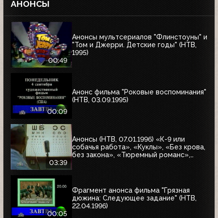
АНОНСЫ
Анонсы мультсериалов "Флинстоуны" и
"Том и Джерри. Детские годы" (НТВ,
1995)
00:49
Анонс фильма "Роковые воспоминания"
(НТВ, 03.09.1995)
00:09
Анонсы (НТВ, 07.01.1996) «К-9 или
собачья работа», «Куклы», «Без крова,
без закона», «Тюремный романс»,
«Восставшие из ада 2», «Лучшие шоу и
03:39
варьете мира»
Фрагмент анонса фильма "Грязная
дюжина: Следующее задание" (НТВ,
22.04.1996)
00:05