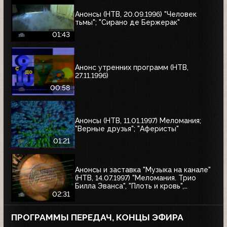
Анонсы (НТВ, 20.09.1996) "Человек
тьмы"; "Сирано де Бержерак"
01:43
Анонс утренних программ (НТВ,
27.11.1996)
00:58
Анонсы (НТВ, 11.01.1997) Меломания;
"Верные друзья"; "Аферисты"
01:21
Анонсы и заставка "Музыка на канале"
(НТВ, 14.07.1997) "Меломания. Трио
Билла Эванса", "Плоть и кровь",
"Маленький гигант большого секса", "XX
02:31
век в войнах"
ПРОГРАММЫ ПЕРЕДАЧ, КОНЦЫ ЭФИРА