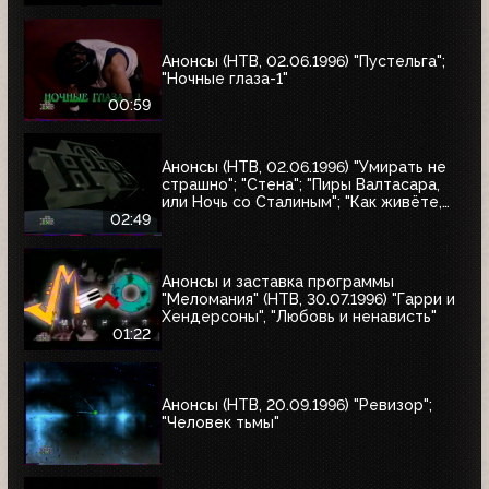
Анонсы (НТВ, 02.06.1996) "Пустельга";
"Ночные глаза-1"
00:59
Анонсы (НТВ, 02.06.1996) "Умирать не
страшно"; "Стена"; "Пиры Валтасара,
или Ночь со Сталиным"; "Как живёте,
Караси"
02:49
Анонсы и заставка программы
"Меломания" (НТВ, 30.07.1996) "Гарри и
Хендерсоны", "Любовь и ненависть"
01:22
Анонсы (НТВ, 20.09.1996) "Ревизор";
"Человек тьмы"