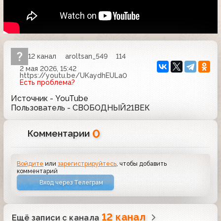
12 канал
aroltsan_549
114
2 мая 2026, 15:42
https://youtu.be/UKaydhEULa0
Есть проблема?
Источник - YouTube
Пользователь - СВОБОДНЫЙ21ВЕК
0
Комментарии
Войдите
или
зарегистрируйтесь
, чтобы добавить
комментарий
Вход через Телеграм
12 канал
Ещё записи с канала