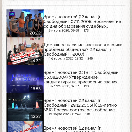
Время новостей (12 канал [г.
Свободный], 07.11.2005) Восьмилетие
со дня образования судебных
приставов, Обсуждение хода
9 марта 2026, 09:59
173
20:22
выполнения программы по
оздоровлению МУП "Пассажирские
Домашнее насилие: частное дело или
перевозки", День Октябрьской
проблема общества? (12 канал [г.
социалистической революции
Свободный], ~2007)
4 февраля 2026, 13:32
245
44:32
Время новостей (СТВ [г. Свободный],
05.08.2004) Утверждение
кандитатуры на присвоение звания
"Почётный гражданин города",
8 марта 2026, 07:37
193
16:53
Американский учитель даёт уроки
детям-инвалидам в Муравьёвском
Время новостей (12 канал [г.
парке, Игра на областное первенство
Свободный], 29.12.2005) К 15-летию
по футболу с благовещенской команд
МЧС России состоялось собрание
работников Управления по делам
19 марта 2026, 07:49
118
13:27
ГОЧС г. Свободный, состоялся
последний в 2005 г. Созыв Городского
Время новостей (12 канал [г.
совета народных депутатов