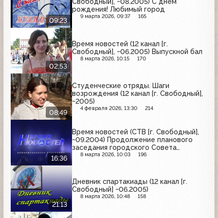
Свободный], ~08.2005) С днём
Свободного
рождения! Любимый город
9 марта 2026, 09:37
165
09:23
Время новостей (12 канал [г.
Свободный], ~06.2005) Выпускной бал
8 марта 2026, 10:15
170
02:53
Студенческие отряды. Шаги
возрождения (12 канал [г. Свободный],
~2005)
4 февраля 2026, 13:30
214
08:49
Время новостей (СТВ [г. Свободный],
~09.2004) Продолжение планового
заседания городского Совета
народных депутатов, Согласие
8 марта 2026, 10:03
196
16:36
городского Совета народных
депутатов на строительство новой
школы, Посещение подростками зала
Дневник спартакиады (12 канал [г.
самбо в СК "Динамо"
Свободный] ~06.2005)
8 марта 2026, 10:48
158
21:13