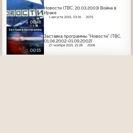
Новости (ТВС, 20.03.2003) Война в
Ираке
1 августа 2015, 03:16
2075
06:48
Заставка программы
Заставка программы "Новости" (ТВС,
01.06.2002-01.09.2002)
27 ноября 2021, 21:28
2006
00:15
ТВС
Ещё записи с канала
Анонс
Анонсы программ «Искушение»,
«Однокашники», «Чёрный тюльпан»,
«Петербург от А до Я. Новая
энциклопедия» (ТВС, 09.05.2003)
10 мая 2015, 14:24
3388
04:02
Заставка
Заставка (ТВС, июнь 2002)
29 декабря 2016, 21:56
2626
00:05