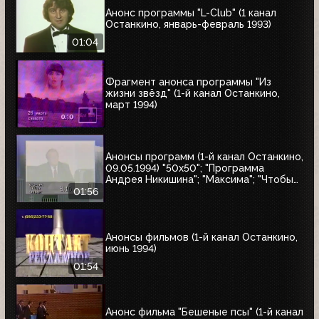
Анонс программы "L-Club" (1 канал
Останкино, январь-февраль 1993)
01:04
Фрагмент анонса программы "Из
жизни звёзд" (1-й канал Останкино,
март 1994)
Анонсы программ (1-й канал Останкино,
09.05.1994) "50x50"; "Программа
Андрея Никишина"; "Максима"; "Чтобы
помнили"; обзор рынка недвижимости
01:56
Анонсы фильмов (1-й канал Останкино,
июнь 1994)
01:54
Анонс фильма "Бешеные псы" (1-й канал