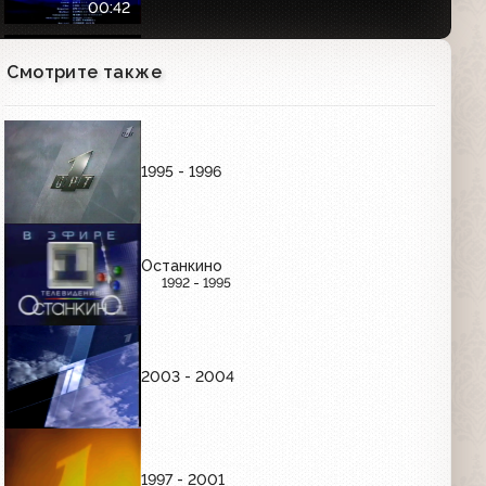
00:42
Смотрите также
Анонс концерта ко дню милиции
(Первый канал, ноябрь 2007)
00:31
1995 - 1996
Проморолики "Команда Первого. Асы
эфира" (Первый канал, 2007)
12:51
Останкино
1992 - 1995
Анонс олимпийского канала с
Андреем Малаховым (Первый канал,
июль 2007)
00:47
2003 - 2004
Про Федота-Стрельца, Удалого
Молодца (Первый канал, 04.01.2010)
Анонс в титрах
01:03
1997 - 2001