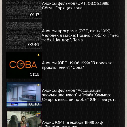
Анонсы фильмов (ОРТ, 03.05.1999)
Сёгун, Горящая зона
01:17
Анонсы программ (ОРТ, июнь 1999)
Человек в маске; Помню, люблю...; "Без
тебя, Шандор"; Тема
02:40
Анонсы (ОРТ, 19.06.1999) "В поисках
приключений"; "Сова"
01:16
Анонсы фильмов "Ассоциация
злоумышлеников" и "Майк Хаммер:
Смерть высшей пробы" (ОРТ, август
1999)
01:10
Анонс (ОРТ, декабрь 1999) х/ф
«Фанфан-тюльпан»