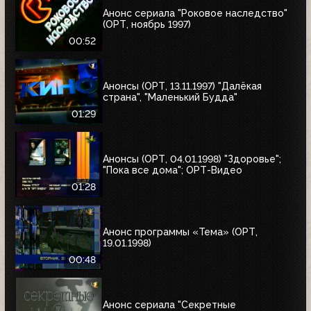
Анонс сериала "Роковое наследство"
(ОРТ, ноябрь 1997)
00:52
Анонсы (ОРТ, 13.11.1997) "Далёкая
страна", "Маленький Будда"
01:29
Анонсы (ОРТ, 04.01.1998) "Здоровье";
"Пока все дома"; ОРТ-Видео
01:28
Анонс программы «Тема» (ОРТ,
19.01.1998)
00:48
Анонс сериала "Секретные