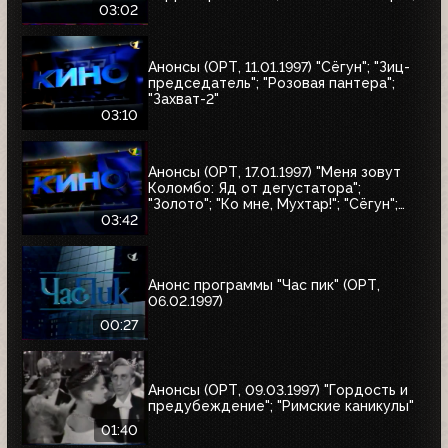
"Сёгун"
03:02
Анонсы (ОРТ, 11.01.1997) "Сёгун"; "Зиц-
председатель"; "Розовая пантера";
"Захват-2"
03:10
Анонсы (ОРТ, 17.01.1997) "Меня зовут
Коломбо: Яд от дегустатора";
"Золото"; "Ко мне, Мухтар!"; "Сёгун";
"Полтергейст"
03:42
Анонс программы "Час пик" (ОРТ,
06.02.1997)
00:27
Анонсы (ОРТ, 09.03.1997) "Гордость и
предубеждение"; "Римские каникулы"
01:40