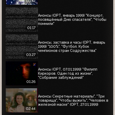
03:47
Анонсы (ОРТ, январь 1999) "Концерт,
посвящённый Дню спасателя", "Чтобы
помнили"
01:17
Анонсы, заставка и часы (ОРТ, январь
1999) "100%", "Футбол. Кубок
чемпионов стран Содружества"
03:27
Анонсы (ОРТ, 07.01.1999) "Филипп
Киркоров. Один год из жизни",
"Собрание заблуждений"
01:26
Анонсы Секретные материалы", "Три
товарища", "Чтобы выжить", "Человек в
железной маске" (ОРТ, 27.01.1999)
02:44