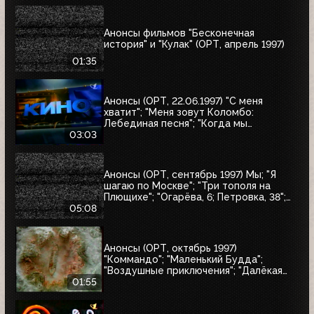
Анонсы фильмов "Бесконечная
история" и "Кулак" (ОРТ, апрель 1997)
01:35
Анонсы (ОРТ, 22.06.1997) "С меня
хватит"; "Меня зовут Коломбо:
Лебединая песня"; "Когда мы
встретимся вновь"; "Воры в законе"
03:03
Анонсы (ОРТ, сентябрь 1997) Мы; "Я
шагаю по Москве"; "Три тополя на
Плющихе"; "Огарёва, 6; Петровка, 38";
"Покровские ворота"; "Московские
05:08
каникулы"; "Дом на Трубной"
Анонсы (ОРТ, октябрь 1997)
"Коммандо"; "Маленький Будда";
"Воздушные приключения"; "Далёкая
страна"; "Одиссея"; "Чужие"; "Берегись
01:55
автомобиля"