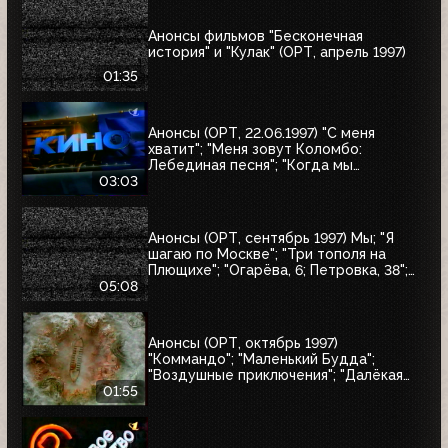
Анонсы фильмов "Бесконечная
история" и "Кулак" (ОРТ, апрель 1997)
01:35
Анонсы (ОРТ, 22.06.1997) "С меня
хватит"; "Меня зовут Коломбо:
Лебединая песня"; "Когда мы
встретимся вновь"; "Воры в законе"
03:03
Анонсы (ОРТ, сентябрь 1997) Мы; "Я
шагаю по Москве"; "Три тополя на
Плющихе"; "Огарёва, 6; Петровка, 38";
"Покровские ворота"; "Московские
05:08
каникулы"; "Дом на Трубной"
Анонсы (ОРТ, октябрь 1997)
"Коммандо"; "Маленький Будда";
"Воздушные приключения"; "Далёкая
страна"; "Одиссея"; "Чужие"; "Берегись
01:55
автомобиля"