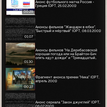
Анонс футбольного матча Россия -
Греция (ОРТ, 25.02.2001)
00:29
Анонсы фильмов "Жандарм в юбке",
"Быстрый и мёртвый" (ОРТ, 08.03.2001)
01:07
Анонсы фильмов "На Дерибасовской
хорошая погода или на Брайтон-Бич
опять идут дожди" и "Тринадцатый
воин" (ОРТ, 18.03.2001)
01:30
Фрагмент анонса премии "Ника" (ОРТ,
апрель 2001)
00:27
Анонс сериала "Закон джунглей" (ОРТ,
06.07.2001)