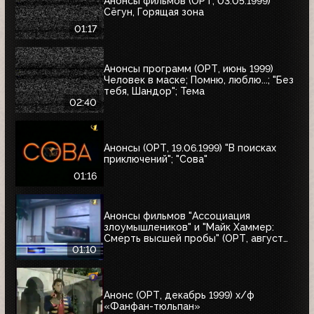
Анонсы фильмов (ОРТ, 03.05.1999)
Сёгун, Горящая зона
01:17
Анонсы программ (ОРТ, июнь 1999)
Человек в маске; Помню, люблю...; "Без
тебя, Шандор"; Тема
02:40
Анонсы (ОРТ, 19.06.1999) "В поисках
приключений"; "Сова"
01:16
Анонсы фильмов "Ассоциация
злоумышлеников" и "Майк Хаммер:
Смерть высшей пробы" (ОРТ, август
1999)
01:10
Анонс (ОРТ, декабрь 1999) х/ф
«Фанфан-тюльпан»