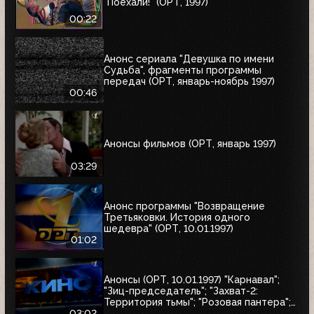
"Поехали!" (ОРТ, 1997)
00:22
Анонс сериала "Девушка по имени
Судьба", фрагменты программы
передач (ОРТ, январь-ноябрь 1997)
00:46
Анонсы фильмов (ОРТ, январь 1997)
03:29
Анонс программы "Возвращение
Третьяковки. История одного
шедевра" (ОРТ, 10.01.1997)
01:02
Анонсы (ОРТ, 10.01.1997) "Карнавал";
"Зиц-председатель"; "Захват-2:
Территория тьмы"; "Розовая пантера";
"Сёгун"
03:02