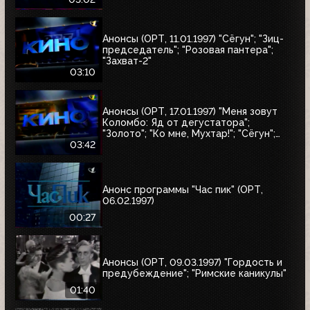
Анонсы (ОРТ, 11.01.1997) "Сёгун"; "Зиц-
председатель"; "Розовая пантера";
"Захват-2"
03:10
Анонсы (ОРТ, 17.01.1997) "Меня зовут
Коломбо: Яд от дегустатора";
"Золото"; "Ко мне, Мухтар!"; "Сёгун";
"Полтергейст"
03:42
Анонс программы "Час пик" (ОРТ,
06.02.1997)
00:27
Анонсы (ОРТ, 09.03.1997) "Гордость и
предубеждение"; "Римские каникулы"
01:40