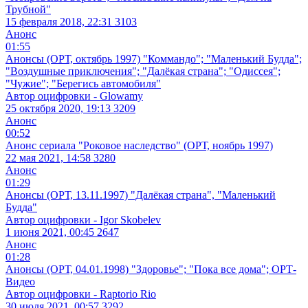
Трубной"
15 февраля 2018, 22:31
3103
Анонс
01:55
Анонсы (ОРТ, октябрь 1997) "Коммандо"; "Маленький Будда";
"Воздушные приключения"; "Далёкая страна"; "Одиссея";
"Чужие"; "Берегись автомобиля"
Автор оцифровки - Glowamy
25 октября 2020, 19:13
3209
Анонс
00:52
Анонс сериала "Роковое наследство" (ОРТ, ноябрь 1997)
22 мая 2021, 14:58
3280
Анонс
01:29
Анонсы (ОРТ, 13.11.1997) "Далёкая страна", "Маленький
Будда"
Автор оцифровки - Igor Skobelev
1 июня 2021, 00:45
2647
Анонс
01:28
Анонсы (ОРТ, 04.01.1998) "Здоровье"; "Пока все дома"; ОРТ-
Видео
Автор оцифровки - Raptorio Rio
30 июля 2021, 00:57
3292