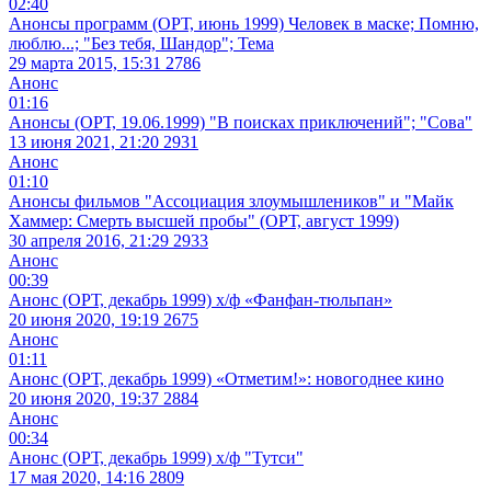
02:40
Анонсы программ (ОРТ, июнь 1999) Человек в маске; Помню,
люблю...; "Без тебя, Шандор"; Тема
29 марта 2015, 15:31
2786
Анонс
01:16
Анонсы (ОРТ, 19.06.1999) "В поисках приключений"; "Сова"
13 июня 2021, 21:20
2931
Анонс
01:10
Анонсы фильмов "Ассоциация злоумышлеников" и "Майк
Хаммер: Смерть высшей пробы" (ОРТ, август 1999)
30 апреля 2016, 21:29
2933
Анонс
00:39
Анонс (ОРТ, декабрь 1999) х/ф «Фанфан-тюльпан»
20 июня 2020, 19:19
2675
Анонс
01:11
Анонс (ОРТ, декабрь 1999) «Отметим!»: новогоднее кино
20 июня 2020, 19:37
2884
Анонс
00:34
Анонс (ОРТ, декабрь 1999) х/ф "Тутси"
17 мая 2020, 14:16
2809