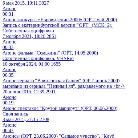
6 мая 2015, 10:11
3027
Анонс
00:31
Анонс конкурса «Евровидение-2000» (ОРТ, май 2000)
Запись с екатеринбургской версии "ОРТ" (МСК+2).
Собственная оцифровка
7 ноября 2021, 18:26
2851
Анонс
00:33
Анонс фильма "Семьянин" (ОРТ, 14.05.2000)
Собственная оцифровка. VHSRip
10 октября 2024, 01:00
1655
Анонс
00:35
Анонс сериала "Вавилонская башня" (ОРТ, июнь 2000)
вырезано из сериала "Нежный яд", раздаваемого на <br />
20 июня 2015, 11:39
2901
Анонс
00:19
Анонс спектакля "Крутой маршрут" (ОРТ, 06.06.2000)
Своя запись
3 мая 2015, 21:15
2708
Анонс
00:47
Анонсы (ОРТ, 23.06.2000) "Седьмое чувство", "Клуб