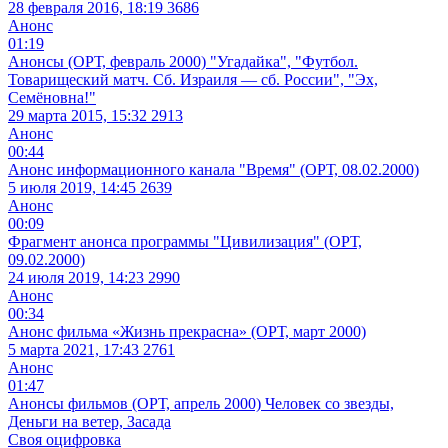
28 февраля 2016, 18:19
3686
Анонс
01:19
Анонсы (ОРТ, февраль 2000) "Угадайка", "Футбол.
Товарищеский матч. Сб. Израиля — сб. России", "Эх,
Семёновна!"
29 марта 2015, 15:32
2913
Анонс
00:44
Анонс информационного канала "Время" (ОРТ, 08.02.2000)
5 июля 2019, 14:45
2639
Анонс
00:09
Фрагмент анонса программы "Цивилизация" (ОРТ,
09.02.2000)
24 июля 2019, 14:23
2990
Анонс
00:34
Анонс фильма «Жизнь прекрасна» (ОРТ, март 2000)
5 марта 2021, 17:43
2761
Анонс
01:47
Анонсы фильмов (ОРТ, апрель 2000) Человек со звезды,
Деньги на ветер, Засада
Своя оцифровка