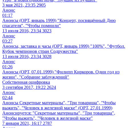
3 мая 2021, 23:35
2905
Анонс
01:17
Анонсы (ОРТ, январь 1999) "Концерт, посвящённый Дню
спасателя", "Чтобы помнили"
13 июля 2016, 23:34
3023
Анонс
03:27
Анонсы, заставка и часы (ОРТ, январь 1999) "100%", "Футбол.
Кубок чемпионов стран Содружества"
13 июля 2016, 23:34
3028
Анонс
01:26
Анонсы (ОРТ, 07.01.1999) "Филипп Киркоров. Один год из
жизни", "Собрание заблуждений"
Собственная оцифровка
3 сентября 2017, 19:22
2624
Анонс
02:44
Анонсы Секретные материалы", "Три товарища", "Чтобы
выжить", "Человек в железной маске" (ОРТ, 27.01.1999)
Анонсируется: "Секретные материалы", "Три товарища",
"Чтобы выжить", "Человек в железной маске"
7 января 2021, 16:17
2787