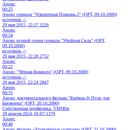
Анонс
00:25
Анонс сериала "Ускоренная Помощь-2" (ОРТ, 09.10.2000)
источник ->
29 мая 2015, 22:27
3226
Анонс
00:34
Анонс второй серии сериала "Убойная Сила" (ОРТ,
09.10.2000)
источник ->
29 мая 2015, 22:28
2752
Анонс
00:22
Анонс "Чёрная Комната" (ОРТ, 09.10.2000)
источник ->
29 мая 2015, 22:24
2847
Анонс
00:35
Анонс документального фильма "Кремль-9: Пули для
Брежнева" (ОРТ, 20.10.2000)
Собственная оцифровка. VHSRip
29 апреля 2024, 01:07
1379
Анонс
00:40
Анонс фильма «Утомлённые солнцем» (ОРТ, 21.10.2000)