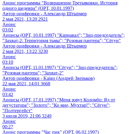
Анонс программы "Возвращение Третьяковки. История
одного шедевра" (ОРТ, 10.01.1997)
Автор оцифровки - Александр Штырмер
2 мая 2021, 13:20
2921
Анонс
03:02
Анонсы (ОРТ, 10.01.1997) "Карнавал"; "Зиц-председатель";
"Захват-2: Территория тьмы"; "Розовая пантера"; "Сёгун"
Автор оцифровки - Александр Штырмер
2 мая 2021, 13:22
3230
Анонс
03:10
Анонсы (ОРТ, 11.01.1997) "Сёгун"; "Зиц-председатель";
"Розовая пантера"; "Захват-2"
Автор оцифровки - Kaigo (Андрей Зверьков)
22 мая 2021, 14:01
3668
Анонс
03:42
Анонсы (ОРТ, 17.01.1997) "Меня зовут Коломбо: Яд от
дегустатора"; "Золото"; "Ко мне, Мухтар!"; "Сёгун";
"Полтергейст"
3 июля 2019, 21:06
3249
Анонс
00:27
Анонс программы "Час пик" (ОРТ, 06.02.1997)