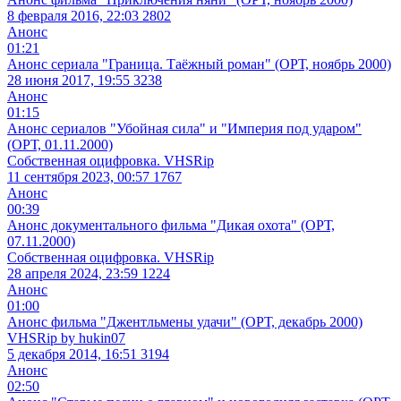
8 февраля 2016, 22:03
2802
Анонс
01:21
Анонс сериала "Граница. Таёжный роман" (ОРТ, ноябрь 2000)
28 июня 2017, 19:55
3238
Анонс
01:15
Анонс сериалов "Убойная сила" и "Империя под ударом"
(ОРТ, 01.11.2000)
Собственная оцифровка. VHSRip
11 сентября 2023, 00:57
1767
Анонс
00:39
Анонс документального фильма "Дикая охота" (ОРТ,
07.11.2000)
Собственная оцифровка. VHSRip
28 апреля 2024, 23:59
1224
Анонс
01:00
Анонс фильма "Джентльмены удачи" (ОРТ, декабрь 2000)
VHSRip by hukin07
5 декабря 2014, 16:51
3194
Анонс
02:50