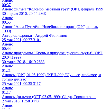
Анонс
00:37
Анонс фильма "Коломбо: мёртвый груз" (ОРТ, февраль 1999)
30 апреля 2016, 20:55
2869
Анонс
00:55
Анонс "Алла Пугачёва. Новейшая история" (ОРТ, апрель
1999)
Автор оцифровки - Андрей Филиппов
25 мая 2021, 00:27
3101
Анонс
00:44
Анонс программы "Кровь и призраки русской смуты" (ОРТ,
20.04.1999)
30 марта 2018, 16:19
2688
Анонс
01:21
Анонсы (ОРТ, 01.05.1999) "КВН-99"; "Лучшее, любимое, и
только для вас"
25 мая 2021, 00:35
3117
Анонс
01:17
Анонсы фильмов (ОРТ, 03.05.1999) Сёгун, Горящая зона
2 мая 2016, 11:58
3443
Анонс