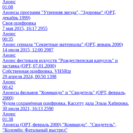
Анонс
01:08
Анонсы программ "Утренняя звезда", "Здоровье" (ОРТ,
декабрь 1999)
Своя оцифровка
7 мая 2015, 16:17
2955
Анонс
00:35
Анонс сериала "Секретные материалы" (ОРТ, январь 2000)
14 июля 2015, 12:00
2987
Анонс
Анонс фестиваля искусств "Рождественская карусель" и
заставка (ОРТ, 07.01.2000)
Собственная оцифровка. VHSRip
29 апреля 2024, 00:50
1398
Анонс
00:42
Анонсы фильмов "Коммандо" и "Свидетель" (ОРТ, февраль,
2000)
Чудом сохранённая оцифровка. Кассету дала Эльза Хабирова.
30 июля 2021, 16:13
2590
Анонс
01:38
Анонсы (ОРТ, февраль 2000) "Коммандо", "Свидетель",
"Коломбо: Фатальный выстрел"