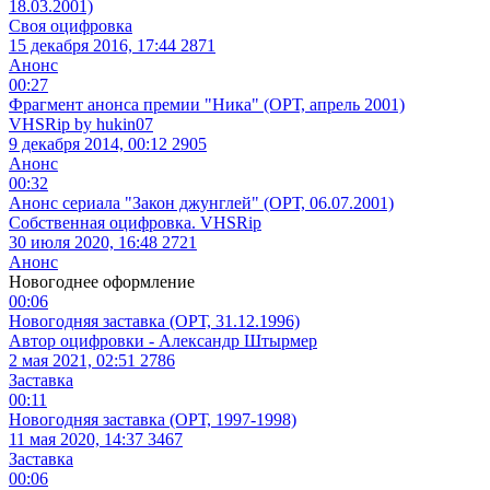
18.03.2001)
Своя оцифровка
15 декабря 2016, 17:44
2871
Анонс
00:27
Фрагмент анонса премии "Ника" (ОРТ, апрель 2001)
VHSRip by hukin07
9 декабря 2014, 00:12
2905
Анонс
00:32
Анонс сериала "Закон джунглей" (ОРТ, 06.07.2001)
Собственная оцифровка. VHSRip
30 июля 2020, 16:48
2721
Анонс
Новогоднее оформление
00:06
Новогодняя заставка (ОРТ, 31.12.1996)
Автор оцифровки - Александр Штырмер
2 мая 2021, 02:51
2786
Заставка
00:11
Новогодняя заставка (ОРТ, 1997-1998)
11 мая 2020, 14:37
3467
Заставка
00:06