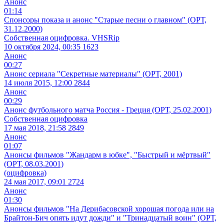
Анонс
01:14
Спонсоры показа и анонс "Старые песни о главном" (ОРТ,
31.12.2000)
Собственная оцифровка. VHSRip
10 октября 2024, 00:35
1623
Анонс
00:27
Анонс сериала "Секретные материалы" (ОРТ, 2001)
14 июля 2015, 12:00
2844
Анонс
00:29
Анонс футбольного матча Россия - Греция (ОРТ, 25.02.2001)
Собственная оцифровка
17 мая 2018, 21:58
2849
Анонс
01:07
Анонсы фильмов "Жандарм в юбке", "Быстрый и мёртвый"
(ОРТ, 08.03.2001)
(оцифровка)
24 мая 2017, 09:01
2724
Анонс
01:30
Анонсы фильмов "На Дерибасовской хорошая погода или на
Брайтон-Бич опять идут дожди" и "Тринадцатый воин" (ОРТ,