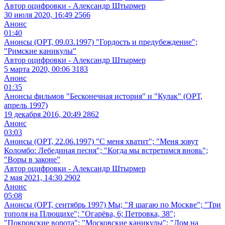
Автор оцифровки - Александр Штырмер
30 июля 2020, 16:49
2566
Анонс
01:40
Анонсы (ОРТ, 09.03.1997) "Гордость и предубеждение";
"Римские каникулы"
Автор оцифровки - Александр Штырмер
5 марта 2020, 00:06
3183
Анонс
01:35
Анонсы фильмов "Бесконечная история" и "Кулак" (ОРТ,
апрель 1997)
19 декабря 2016, 20:49
2862
Анонс
03:03
Анонсы (ОРТ, 22.06.1997) "С меня хватит"; "Меня зовут
Коломбо: Лебединая песня"; "Когда мы встретимся вновь";
"Воры в законе"
Автор оцифровки - Александр Штырмер
2 мая 2021, 14:30
2902
Анонс
05:08
Анонсы (ОРТ, сентябрь 1997) Мы; "Я шагаю по Москве"; "Три
тополя на Плющихе"; "Огарёва, 6; Петровка, 38";
"Покровские ворота"; "Московские каникулы"; "Дом на