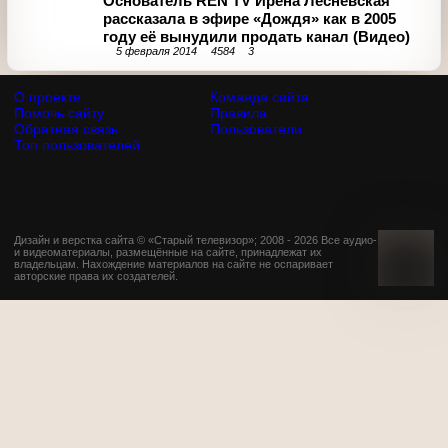
Новые шоу и сериалы телесезона 2014-
2015
26 августа 2014
21696
33
«Вечерний Ургант» уезжает из Москвы в
Олимпийский Сочи (Видео)
4 февраля 2014
3150
1
Московские чиновники отказались
демонтировать Шуховскую башню
5 февраля 2014
2805
3
Основатель REN TV Ирена Лесневская
рассказала в эфире «Дождя» как в 2005
году её вынудили продать канал (Видео)
5 февраля 2014
4584
3
О проекте
Команда сайта
Помочь сайту
Правила
Обратная связь
Пользователи
Топ пользователей