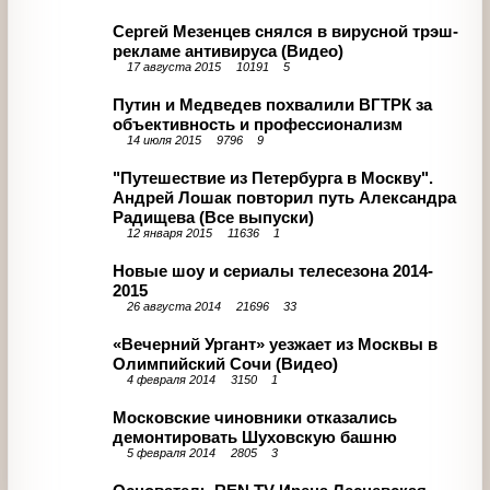
Поиск по разделу
Найти
Читайте также
Медиахолдинги создадут альянс для
закупки контента
7 февраля 2017
8750
0
Сергей Мезенцев снялся в вирусной
трэш-рекламе антивируса (Видео)
17 августа 2015
10191
5
Путин и Медведев похвалили ВГТРК за
объективность и профессионализм
14 июля 2015
9796
9
"Путешествие из Петербурга в Москву".
Андрей Лошак повторил путь
Александра Радищева (Все выпуски)
12 января 2015
11636
1