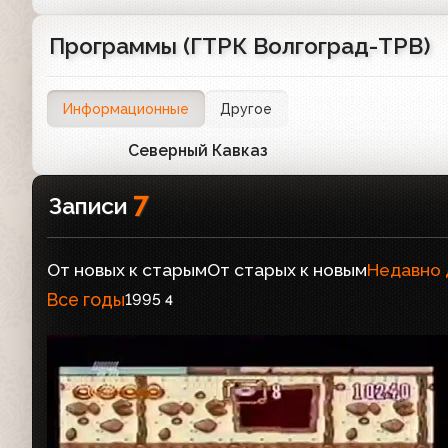
Программы (ГТРК Волгоград-ТРВ)
Информационные
Другое
Северный Кавказ
1
7
Записи
От новых к старым
От старых к новым
Недавно
Все годы
1995
4