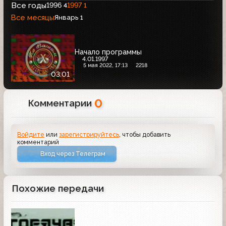
Все годы
1996
1997
4
1
Все месяцы
Январь
1
Начало программы
4.01.1997
5 мая 2022, 17:13
2218
03:01
0
Комментарии
Войдите
или
зарегистрируйтесь
, чтобы добавить
комментарий
Вход через Телеграм
Похожие передачи