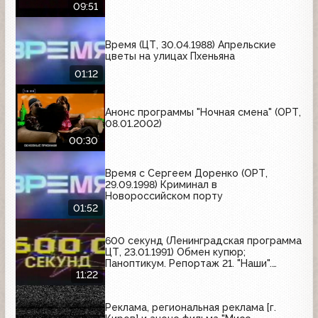
09:51
Время (ЦТ, 30.04.1988) Апрельские
цветы на улицах Пхеньяна
01:12
Анонс программы "Ночная смена" (ОРТ,
08.01.2002)
00:30
Время с Сергеем Доренко (ОРТ,
29.09.1998) Криминал в
Новороссийском порту
01:52
600 секунд (Ленинградская программа
ЦТ, 23.01.1991) Обмен купюр;
Паноптикум. Репортаж 21. "Наши".
Часть 3. "Надежда"
11:22
Реклама, региональная реклама [г.