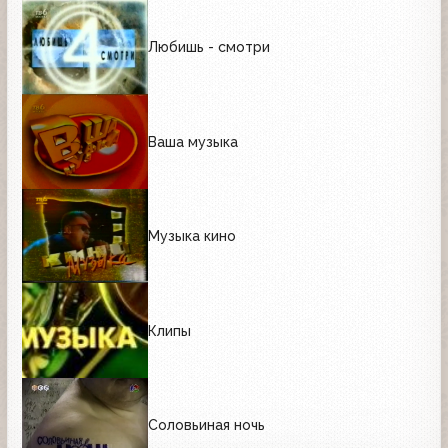
Любишь - смотри
Ваша музыка
Музыка кино
Клипы
Соловьиная ночь