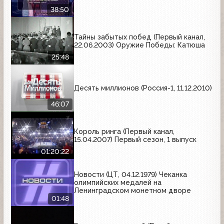
38:50
Тайны забытых побед (Первый канал,
22.06.2003) Оружие Победы: Катюша
25:48
Десять миллионов (Россия-1, 11.12.2010)
46:07
Король ринга (Первый канал,
15.04.2007) Первый сезон, 1 выпуск
01:20:22
Новости (ЦТ, 04.12.1979) Чеканка
олимпийских медалей на
Ленинградском монетном дворе
01:48