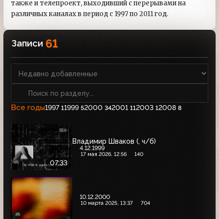
также и телепроект, выходивший с перерывами на
различных каналах в период с 1997 по 2011 год.
61
Записи
Все годы
1997
1999
2000
2001
2003
2008
1
5
34
11
1
8
Владимир Шваков (, ч/б)
4.12.1999
17 мая 2026, 12:56
140
07:33
10.12.2000
10 марта 2025, 13:37
704