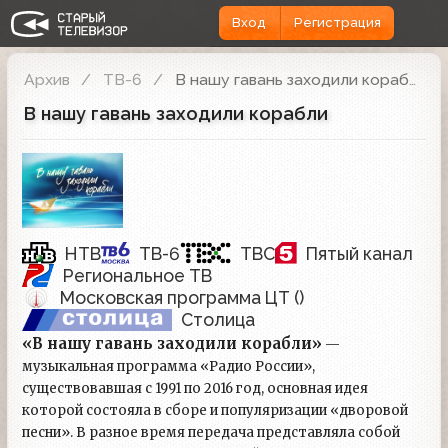
Вход
Регистрация
Архив
ТВ-6
В нашу гавань заходили корабли
В нашу гавань заходили корабли
НТВ
ТВ-6
ТВС
Пятый канал
Региональное ТВ
Московская программа ЦТ ()
Столица
«В нашу гавань заходили корабли»
—
музыкальная программа «Радио России»,
существовавшая с 1991 по 2016 год, основная идея
которой состояла в сборе и популяризации «дворовой
песни». В разное время передача представляла собой