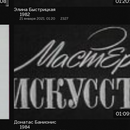
:08
01:20
Элина Быстрицкая
1982
21 января 2021, 01:20
2327
01:09
Донатас Банионис
1984