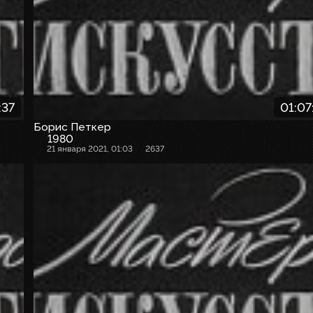
:37
01:07
Борис Петкер
1980
21 января 2021, 01:03
2637