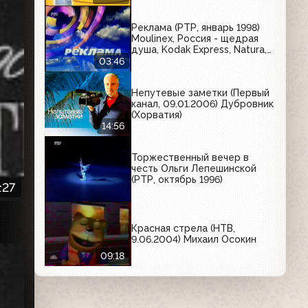
магазин "Елена", магазин
"Детская обувь",
Реклама (РТР, январь 1998)
компьютерный центр "СТЭК",
Moulinex, Россия - щедрая
салон мебели "Древ-люкс"
душа, Kodak Express, Natura,
Зелёный великан, E, Johnson's
03:46
PH 5.5, Colgate
Непутевые заметки (Первый
канал, 09.01.2006) Дубровник
(Хорватия)
14:56
Торжественный вечер в
честь Ольги Лепешинской
(РТР, октябрь 1996)
:27
Красная стрела (НТВ,
9.06.2004) Михаил Осокин
09:18