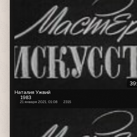
39
Наталия Ужвий
1983
21 января 2021, 01:08
2315