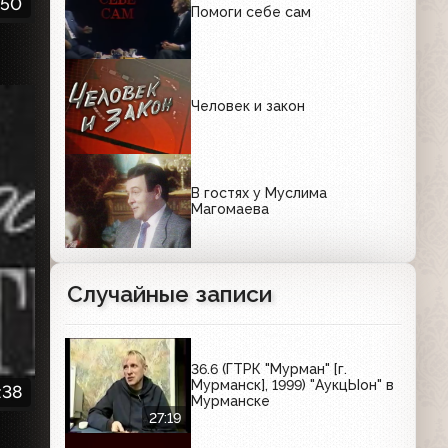
:50
Помоги себе сам
Человек и закон
В гостях у Муслима
Магомаева
Случайные записи
36.6 (ГТРК "Мурман" [г.
Мурманск], 1999) "АукцЫон" в
:38
Мурманске
27:19