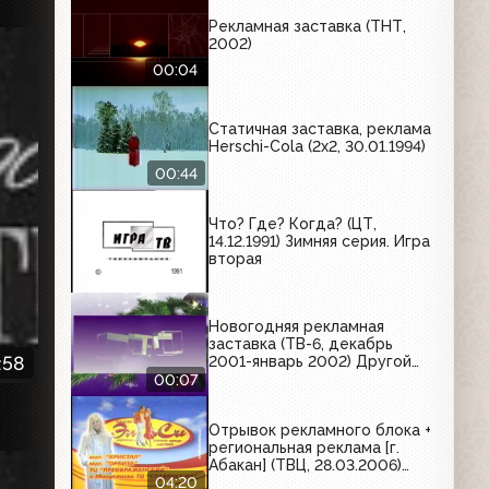
Рекламная заставка (ТНТ,
2002)
00:04
Статичная заставка, реклама
Herschi-Cola (2х2, 30.01.1994)
00:44
Что? Где? Когда? (ЦТ,
14.12.1991) Зимняя серия. Игра
вторая
Новогодняя рекламная
заставка (ТВ-6, декабрь
:58
2001-январь 2002) Другой
вариант
00:07
Отрывок рекламного блока +
региональная реклама [г.
Абакан] (ТВЦ, 28.03.2006)
Timotei, Tchibo, салон-
04:20