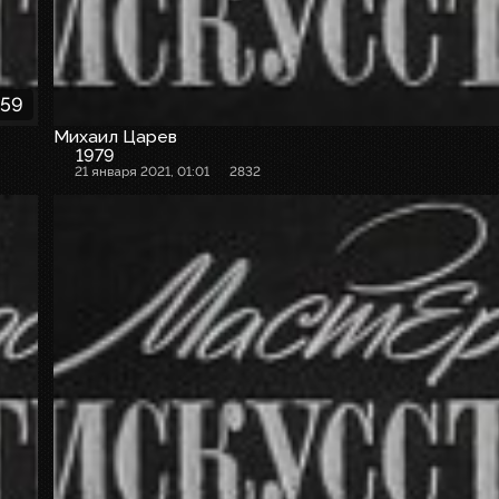
:59
Михаил Царев
1979
21 января 2021, 01:01
2832