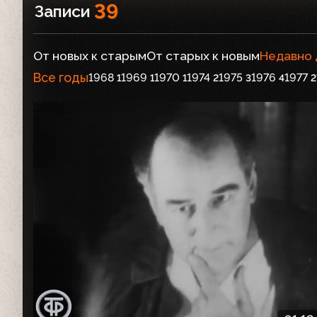
39
Записи
От новых к старым
От старых к новым
Недавно
Все годы
1968
1969
1970
1974
1975
1976
1977
1
1
1
2
3
4
2