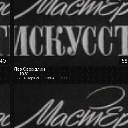
:40
58
Лев Свердлин
1981
21 января 2021, 01:04
2957