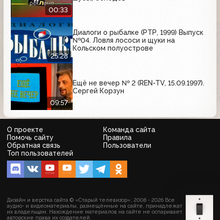
00:33
Диалоги о рыбалке (РТР, 1999) Выпуск
№04. Ловля лососи и щуки на
Кольском полуострове
25:28
Ещё не вечер № 2 (REN-TV, 15.09.1997).
Сергей Корзун
09:57
О проекте
Команда сайта
Помочь сайту
Правила
Обратная связь
Пользователи
Топ пользователей
Дизайн и верстка сайта © «Старый телевизор»; 2008 - 2026 Все
аудио- и видеоматериалы, размещённые на сайте, принадлежат
их владельцам. Нахождение материалов на сайте не оспаривает
авторские права их создателей.