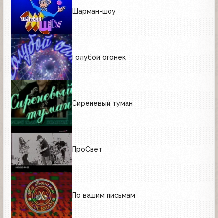
Шарман-шоу
Голубой огонек
Сиреневый туман
ПроСвет
По вашим письмам