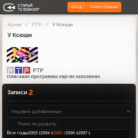
Вход
Регистрация
Архив
РТР
У Ксюши
У Ксюши
РТР
Описание программы еще не заполнено
2
Записи
Все годы
1993
1994
1995
1996
1997
1
1
2
5
1