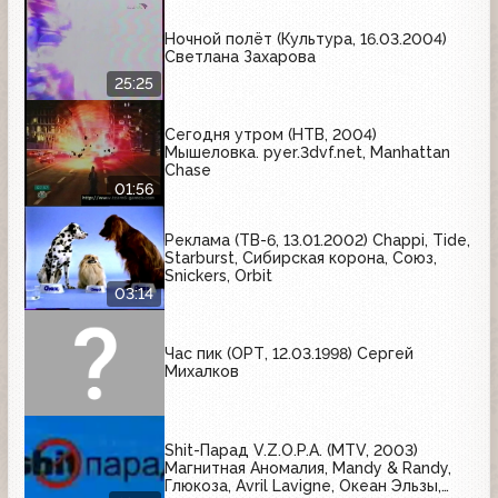
Ночной полёт (Культура, 16.03.2004)
Светлана Захарова
25:25
Сегодня утром (НТВ, 2004)
Мышеловка. pyer.3dvf.net, Manhattan
Chase
01:56
Реклама (ТВ-6, 13.01.2002) Chappi, Tide,
Starburst, Сибирская корона, Союз,
Snickers, Orbit
03:14
Час пик (ОРТ, 12.03.1998) Сергей
Михалков
Shit-Парад V.Z.O.P.A. (MTV, 2003)
Магнитная Аномалия, Mandy & Randy,
Глюкоза, Avril Lavigne, Океан Эльзы,