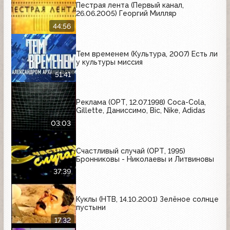
Пестрая лента (Первый канал,
26.06.2005) Георгий Милляр
44:56
Тем временем (Культура, 2007) Есть ли
у культуры миссия
51:41
Реклама (ОРТ, 12.07.1998) Coca-Cola,
Gillette, Даниссимо, Bic, Nike, Adidas
03:03
Счастливый случай (ОРТ, 1995)
Бронниковы - Николаевы и Литвиновы
37:39
Куклы (НТВ, 14.10.2001) Зелёное солнце
пустыни
17:32