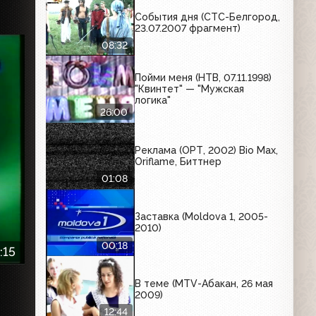
События дня (СТС-Белгород,
23.07.2007 фрагмент)
08:32
Пойми меня (НТВ, 07.11.1998)
"Квинтет" — "Мужская
логика"
26:00
Реклама (ОРТ, 2002) Bio Max,
Oriflame, Биттнер
01:08
Заставка (Moldova 1, 2005-
2010)
00:18
:15
В теме (MTV-Абакан, 26 мая
2009)
12:44