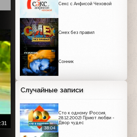
Секс с Анфисой Чеховой
Смех без правил
Сонник
Случайные записи
Сто к одному (Россия,
28.12.2002) Приют любви -
:31
Двор чудес
38:04