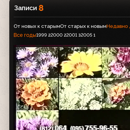
8
Записи
От новых к старым
От старых к новым
Недавно
Все годы
1999
2000
2001
2005
2
2
3
1