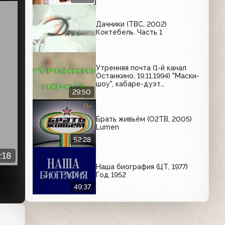
Дачники (ТВС, 2002)
Коктебель. Часть 1
Утренняя почта (1-й канал
Останкино, 19.11.1994) "Маски-
шоу", кабаре-дуэт
"Академия", Лада Дэнс,
29:50
Валерий Леонтьев,
Анастасия.
Брать живьём (О2ТВ, 2005)
Lumen
52:28
:18
Наша биография (ЦТ, 1977)
Год 1952
49:37