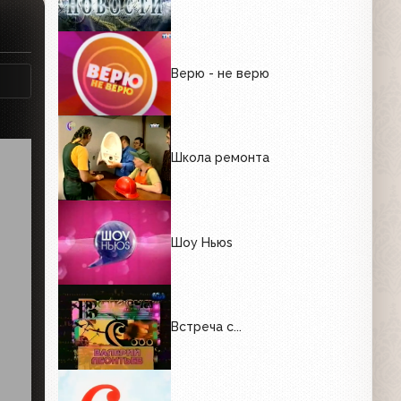
Верю - не верю
Школа ремонта
Шоу Ньюs
Встреча с...