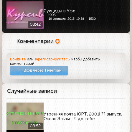
Суициды в Уфе
1995
19 февраля 2015, 19:38
1530
03:42
0
Комментарии
Войдите
или
зарегистрируйтесь
, чтобы добавить
комментарий
Вход через Телеграм
Случайные записи
Утренняя почта (ОРТ, 2001) ?? выпуск.
Океан Эльзы - Я до тебе
03:52