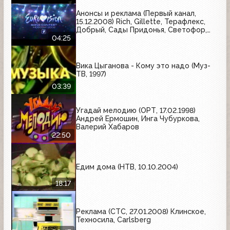
Анонсы и реклама (Первый канал,
15.12.2008) Rich, Gillette, Терафлекс,
Добрый, Сады Придонья, Светофор,
Tele2, Pepsi, Комильфо
04:25
Вика Цыганова - Кому это надо (Муз-
ТВ, 1997)
03:39
Угадай мелодию (ОРТ, 17.02.1998)
Андрей Ермошин, Инга Чубуркова,
Валерий Хабаров
22:50
Едим дома (НТВ, 10.10.2004)
18:17
Реклама (СТС, 27.01.2008) Клинское,
Техносила, Carlsberg