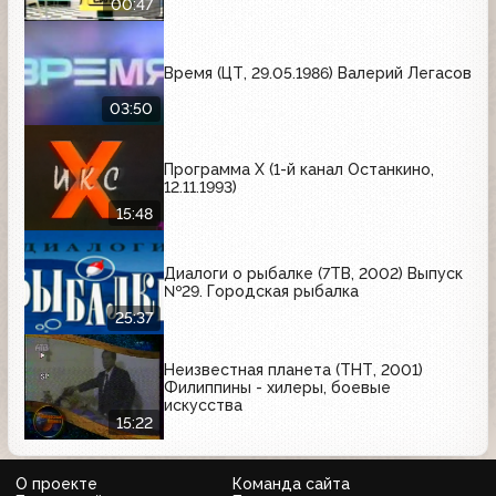
00:47
Время (ЦТ, 29.05.1986) Валерий Легасов
03:50
Программа Х (1-й канал Останкино,
12.11.1993)
15:48
Диалоги о рыбалке (7ТВ, 2002) Выпуск
№29. Городская рыбалка
25:37
Неизвестная планета (ТНТ, 2001)
Филиппины - хилеры, боевые
искусства
15:22
О проекте
Команда сайта