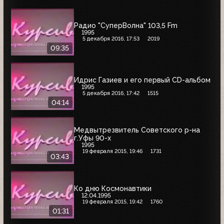
Радио "СуперВолна" 103,5 Fm
1995
5 декабря 2016, 17:53
2019
09:35
Идрис Газиев и его первый CD-альбом
1995
5 декабря 2016, 17:42
1515
04:14
Медвытрезвитель Советского р-на
г.Уфы 90-х
1995
19 февраля 2015, 19:46
1731
03:43
Ко дню Космонавтики
12.04.1995
19 февраля 2015, 19:42
1760
01:31