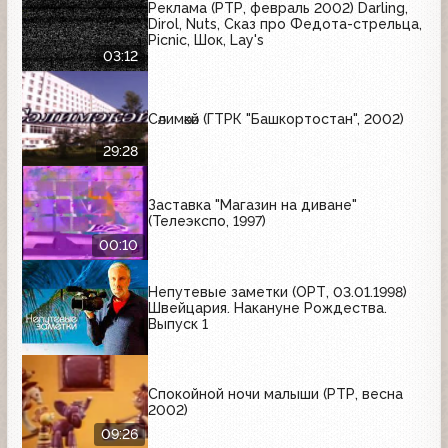
Реклама (РТР, февраль 2002) Darling,
Dirol, Nuts, Сказ про Федота-стрельца,
Picnic, Шок, Lay's
03:12
Сәлимәкәй (ГТРК "Башкортостан", 2002)
29:28
Заставка "Магазин на диване"
(Телеэкспо, 1997)
00:10
Непутевые заметки (ОРТ, 03.01.1998)
Швейцария. Накануне Рождества.
Выпуск 1
Спокойной ночи малыши (РТР, весна
2002)
09:26