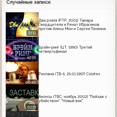
Случайные записи
Два рояля (РТР, 2001) Тамара
Гвердцители и Ренат Ибрагимов
против Алисы Мон и Сергея Пенкина
37:11
Брэйн-ринг (ЦТ, 1990) Третий
четвертьфинал
42:26
Реклама (ТВ-6, 25.01.1997) Coldrex
00:40
Анонсы (ТВС, ноябрь 2002) "Пейзаж с
убийством", "Новый век"
01:21