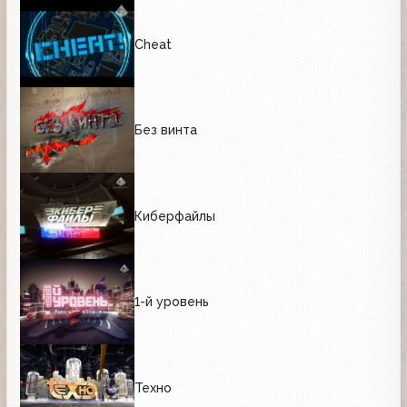
Cheat
Без винта
Киберфайлы
1-й уровень
Техно