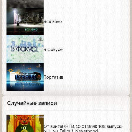
Всё кино
В фокусе
Портатив
Случайные записи
От винта! (НТВ, 10.01.1998) 108 выпуск.
NHL 98, Fallout, Neverhood