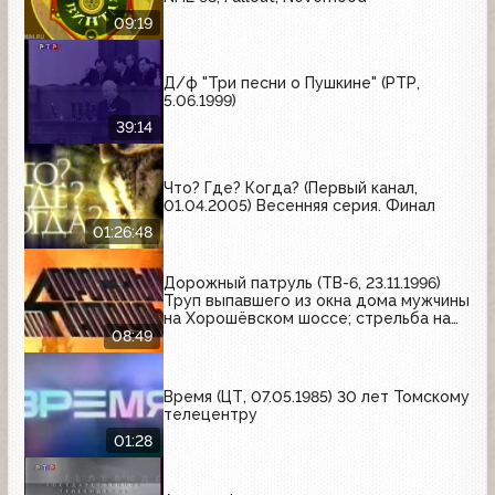
09:19
Д/ф "Три песни о Пушкине" (РТР,
5.06.1999)
39:14
Что? Где? Когда? (Первый канал,
01.04.2005) Весенняя серия. Финал
01:26:48
Дорожный патруль (ТВ-6, 23.11.1996)
Труп выпавшего из окна дома мужчины
на Хорошёвском шоссе; стрельба на
Новохохловской улице
08:49
Время (ЦТ, 07.05.1985) 30 лет Томскому
телецентру
01:28