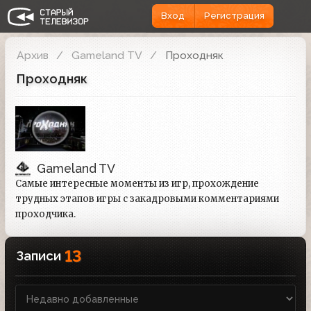
Вход
Регистрация
Архив
Gameland TV
Проходняк
Проходняк
Gameland TV
Самые интересные моменты из игр, прохождение
трудных этапов игры с закадровыми комментариями
проходчика.
13
Записи