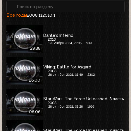
Все годы
2008
2010
12
1
Dante's Inferno
2010
19 ноября 2024, 21:05
939
29:38
Viking: Battle for Asgard
2008
28 октября 2021, 01:49
2302
26:00
Star Wars: The Force Unleashed. 3 часть
2008
28 октября 2021, 01:28
1666
06:06
Star Wars: The Force Unleashed. 2 часть