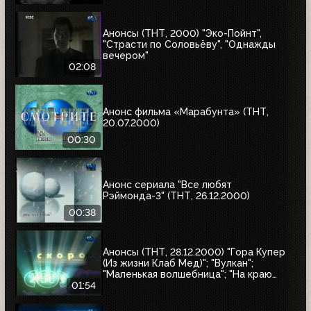
Анонсы (ТНТ, 2000) "Эко-Пойнт",
"Страсти по Соловьёву", "Однажды
вечером"
02:08
Анонс фильма «Марабунта» (ТНТ,
20.07.2000)
00:30
Анонс сериала "Все любят
Рэймонда-3" (ТНТ, 26.12.2000)
00:38
Анонсы (ТНТ, 28.12.2000) "Гора Купер
(Из жизни Клаб Мед)"; "Вулкан";
"Маленькая волшебница"; "На краю
Вселенной-2"
01:54