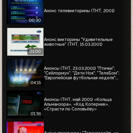
Анонс телевикторины (ТНТ, 2001)
00:30
Анонс викторины "Удивительные
животные" (ТНТ, 15.03.2001)
01:00
Анонсы (ТНТ, 23.03.2001) "Птички";
"Сейлормун"; "Дети Ноя"; "ТелеБом";
"Европейская футбольная неделя";
"Суперхоккей: Неделя НХЛ";
04:15
"Приключения Петрова и Васечкина";
"Няньки"
Анонсы (ТНТ, май 2001) «Кольца
Альманзора», «Код Коперник»,
«Страсти по Соловьёву»
01:36
Анонс программы "Телекоктейль на