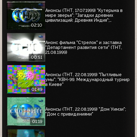
Анонсы (ТНТ, 17.07.1999) "Кутерьма в
мире зверья"; "Загадки древних
цивилизаций: Древняя Индия";
"Очевидец"
02:10
Анонс фильма "Стрелок" и заставка
"Департамент развития сети" (ТНТ,
21.08.1999)
00:51
Анонсы (ТНТ, 22.08.1999) "Пытливые
умы"; "КВН-99. Международный турнир
в Киеве"
01:49
Анонсы (ТНТ, 22.08.1999) "Дом Уимзи";
"Дом с привидениями"
01:19