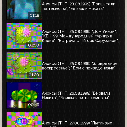
Анонсы (ТНТ, 23.08.1999) "Боишься ли
ты темноты"; "Её звали Никита"
01:18
Анонсы (ТНТ, 25.08.1999) "Дом Уимзи";
"КВН-99. Международный турнир в
Киеве"; "Встреча с... Игорь Саруханов";
"Шифрин-театр"; "Остров Маккинси"
03:50
Анонсы (ТНТ, 25.08.1999) "Зловредное
воскресенье"; "Дом с привидениями"
01:20
Анонсы (ТНТ, 26.08.1999) "Её звали
Никита"; "Боишься ли ты темноты"
00:49
Анонсы (ТНТ, 27.08.1999) "Пытливые