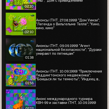
умы"; "Дом с привидениями"
02:10
Анонсы (ТНТ, 27.08.1999) "Дом Уимзи";
"Легенда о Вильгельме Телле"; "Кино,
кино, кино"
02:10
Анонсы (ТНТ, 09.09.1999) "Агент
национальной безопасности"; "Дураки
умирают по пятницам"
01:38
Анонсы (ТНТ, 10.09.1999) "Приключения
Педдингтонского медвежонка";
"Боишься ли ты темноты"; "Индеец в
Париже"
01:56
Анонс международного турнира
КВН-99 и заставки (ТНТ, 10.09.1999)
01:12