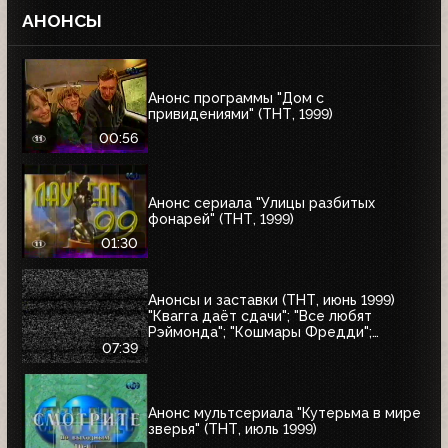
АНОНСЫ
Анонс программы "Дом с
привидениями" (ТНТ, 1999)
00:56
Анонс сериала "Улицы разбитых
фонарей" (ТНТ, 1999)
01:30
Анонсы и заставки (ТНТ, июнь 1999)
"Квагга даёт сдачи"; "Все любят
Рэймонда"; "Кошмары Фредди";
"Шоссе в никуда"; "Взрыв"; "Страшный
07:39
суд"; "Моби Дик"
Анонс мультсериала "Кутерьма в мире
зверья" (ТНТ, июль 1999)