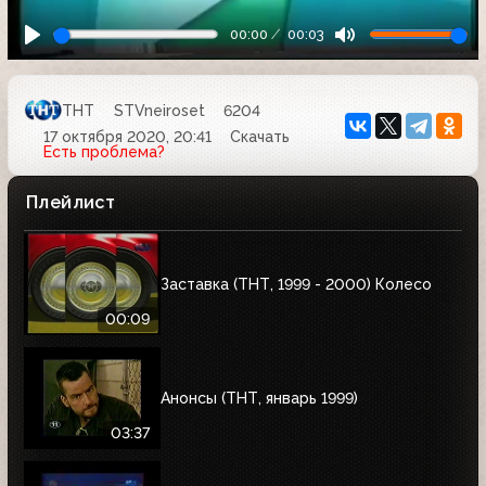
00:00
00:03
ТНТ
STVneiroset
6204
17 октября 2020, 20:41
Скачать
Есть проблема?
Плейлист
Заставка (ТНТ, 1999 - 2000) Колесо
00:09
Анонсы (ТНТ, январь 1999)
03:37