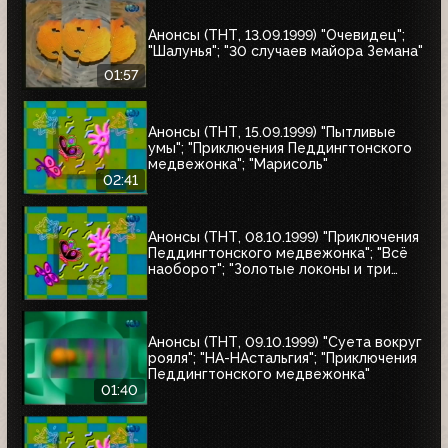
Анонсы (ТНТ, 13.09.1999) "Очевидец";
"Шалунья"; "30 случаев майора Земана"
01:57
Анонсы (ТНТ, 15.09.1999) "Пытливые
умы"; "Приключения Педдингтонского
медвежонка"; "Марисоль"
02:41
Анонсы (ТНТ, 08.10.1999) "Приключения
Педдингтонского медвежонка"; "Всё
наоборот"; "Золотые локоны и три
медведя"
Анонсы (ТНТ, 09.10.1999) "Суета вокруг
рояля"; "НА-НАстальгия"; "Приключения
Педдингтонского медвежонка"
01:40