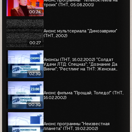
троих" (ТНТ, 05.08.2001)
00:24
Анонс мультсериала "Динозаврики"
(ТНТ, 2002)
00:27
Анонсы (ТНТ, 16.02.2002) "Солдат
Удачи ЛТД: Спецназ"; "Дознание Да
Винчи"; "Рестлинг на ТНТ: Женская
лига"; "Человек в проходном дворе"
02:30
Анонс фильма "Прощай, Толедо!" (ТНТ,
16.02.2002)
00:30
Анонс программы "Неизвестная
планета" (ТНТ, 19.02.2002)