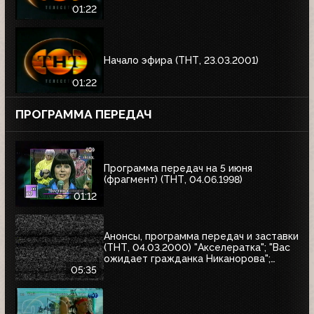
01:22
Начало эфира (ТНТ, 23.03.2001)
01:22
ПРОГРАММА ПЕРЕДАЧ
Программа передач на 5 июня
(фрагмент) (ТНТ, 04.06.1998)
01:12
Анонсы, программа передач и заставки
(ТНТ, 04.03.2000) "Акселератка"; "Вас
ожидает гражданка Никанорова";
"Продлись, продлись, очарованье...";
05:35
"Сокровища Паго-Паго"