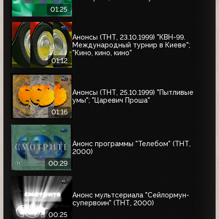
01:25
Анонсы (ТНТ, 23.10.1999) "КВН-99.
Международный турнир в Киеве";
"Кино, кино, кино"
01:12
Анонсы (ТНТ, 25.10.1999) "Пытливые
умы"; "Царевич Проша"
01:16
Анонс программы "Телебом" (ТНТ,
2000)
00:29
Анонс мультсериала "Сейлормун-
супервоин" (ТНТ, 2000)
00:25