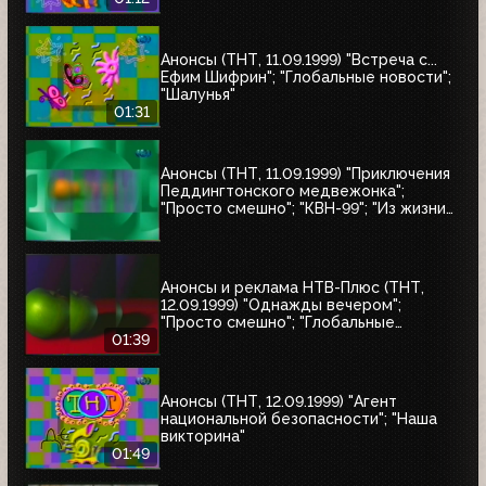
Анонсы (ТНТ, 11.09.1999) "Встреча с...
Ефим Шифрин"; "Глобальные новости";
"Шалунья"
01:31
Анонсы (ТНТ, 11.09.1999) "Приключения
Педдингтонского медвежонка";
"Просто смешно"; "КВН-99"; "Из жизни
женщины"; "Кино, кино, кино"; "НХЛ:
короли и свита"
Анонсы и реклама НТВ-Плюс (ТНТ,
12.09.1999) "Однажды вечером";
"Просто смешно"; "Глобальные
новости"
01:39
Анонсы (ТНТ, 12.09.1999) "Агент
национальной безопасности"; "Наша
викторина"
01:49