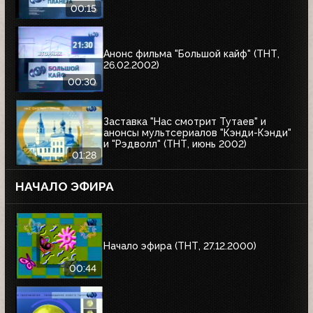
00:15
Анонс фильма "Большой кайф" (ТНТ,
26.02.2002)
00:30
Заставка "Нас смотрит Тутаев" и
анонсы мультсериалов "Кэнди-Кэнди"
и "Рэдволл" (ТНТ, июнь 2002)
01:28
НАЧАЛО ЭФИРА
Начало эфира (ТНТ, 27.12.2000)
00:44