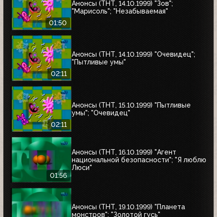
Анонсы (ТНТ, 14.10.1999) "Зов";
"Марисоль"; "Незабываемая"
01:50
Анонсы (ТНТ, 14.10.1999) "Очевидец";
"Пытливые умы"
02:11
Анонсы (ТНТ, 15.10.1999) "Пытливые
умы"; "Очевидец"
02:11
Анонсы (ТНТ, 16.10.1999) "Агент
национальной безопасности"; "Я люблю
Люси"
01:56
Анонсы (ТНТ, 19.10.1999) "Планета
монстров"; "Золотой гусь"