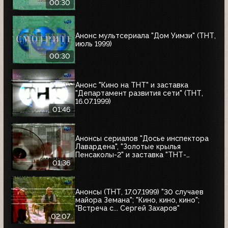
00:30
Анонс мультсериала "Дом Уимзи" (ТНТ,
июль 1999)
00:30
Анонс "Кино на ТНТ" и заставка
"Департамент развития сети" (ТНТ,
16.07.1999)
01:46
Анонсы сериалов "Досье инспектора
Лавардена", "Золотые крылья
Пенсаколы-2" и заставка "ТНТ-
Детектив" (ТНТ, 16.07.1999)
01:36
Анонсы (ТНТ, 17.07.1999) "30 случаев
майора Земана"; "Кино, кино, кино";
"Встреча с... Сергей Захаров"
02:07