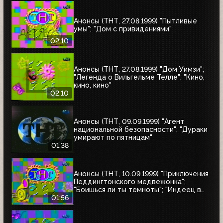
Анонсы (ТНТ, 27.08.1999) "Пытливые
умы"; "Дом с привидениями"
02:10
Анонсы (ТНТ, 27.08.1999) "Дом Уимзи";
"Легенда о Вильгельме Телле"; "Кино,
кино, кино"
02:10
Анонсы (ТНТ, 09.09.1999) "Агент
национальной безопасности"; "Дураки
умирают по пятницам"
01:38
Анонсы (ТНТ, 10.09.1999) "Приключения
Педдингтонского медвежонка";
"Боишься ли ты темноты"; "Индеец в
Париже"
01:56