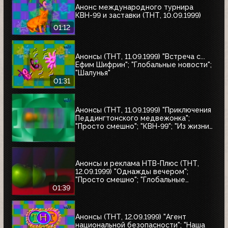
Анонс международного турнира
КВН-99 и заставки (ТНТ, 10.09.1999)
01:12
Анонсы (ТНТ, 11.09.1999) "Встреча с...
Ефим Шифрин"; "Глобальные новости";
"Шалунья"
01:31
Анонсы (ТНТ, 11.09.1999) "Приключения
Педдингтонского медвежонка";
"Просто смешно"; "КВН-99"; "Из жизни
женщины"; "Кино, кино, кино"; "НХЛ:
короли и свита"
Анонсы и реклама НТВ-Плюс (ТНТ,
12.09.1999) "Однажды вечером";
"Просто смешно"; "Глобальные
новости"
01:39
Анонсы (ТНТ, 12.09.1999) "Агент
национальной безопасности"; "Наша