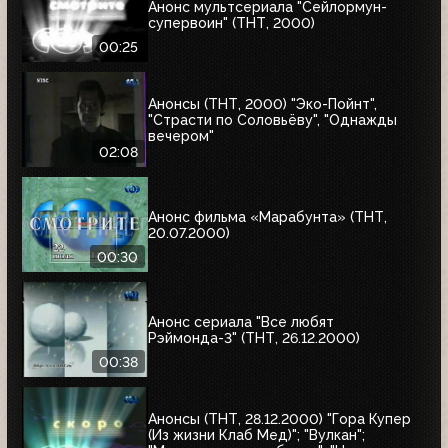
Анонс мультсериала "Сейлормун-
супервоин" (ТНТ, 2000)
00:25
Анонсы (ТНТ, 2000) "Эко-Пойнт",
"Страсти по Соловьёву", "Однажды
вечером"
02:08
Анонс фильма «Марабунта» (ТНТ,
20.07.2000)
00:30
Анонс сериала "Все любят
Рэймонда-3" (ТНТ, 26.12.2000)
00:38
Анонсы (ТНТ, 28.12.2000) "Гора Купер
(Из жизни Клаб Мед)"; "Вулкан";