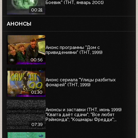
Боевик" (ТНТ, январь 2001)
00:21
АНОНСЫ
Анонс программы "Дом с
привидениями" (ТНТ, 1999)
00:56
Анонс сериала "Улицы разбитых
фонарей" (ТНТ, 1999)
01:30
Анонсы и заставки (ТНТ, июнь 1999)
"Квагга даёт сдачи"; "Все любят
Рэймонда"; "Кошмары Фредди";
"Шоссе в никуда"; "Взрыв"; "Страшный
07:39
суд"; "Моби Дик"