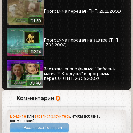
Программа передач (ТНТ, 26.11.2001)
01:59
Программа передач на завтра (ТНТ,
17.05.2002)
02:14
Заставка, анонс фильма "Любовь и
магия-2: Колдунья" и программа
передач (ТНТ, 26.05.2002)
03:40
0
Комментарии
Войдите
или
зарегистрируйтесь
, чтобы добавить
комментарий
Вход через Телеграм