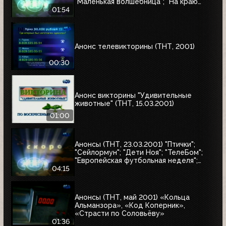
"Маленькая волшебница"; "На краю
Вселенной-2"
01:54
Анонс телевикторины (ТНТ, 2001)
00:30
Анонс викторины "Удивительные
животные" (ТНТ, 15.03.2001)
01:00
Анонсы (ТНТ, 23.03.2001) "Птички";
"Сейлормун"; "Дети Ноя"; "ТелеБом";
"Европейская футбольная неделя";
"Суперхоккей: Неделя НХЛ";
04:15
"Приключения Петрова и Васечкина";
"Няньки"
Анонсы (ТНТ, май 2001) «Кольца
Альманзора», «Код Коперник»,
«Страсти по Соловьёву»
01:36