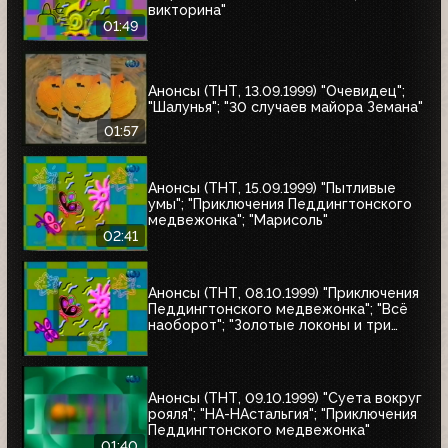
викторина"
01:49
Анонсы (ТНТ, 13.09.1999) "Очевидец";
"Шалунья"; "30 случаев майора Земана"
01:57
Анонсы (ТНТ, 15.09.1999) "Пытливые
умы"; "Приключения Педдингтонского
медвежонка"; "Марисоль"
02:41
Анонсы (ТНТ, 08.10.1999) "Приключения
Педдингтонского медвежонка"; "Всё
наоборот"; "Золотые локоны и три
медведя"
Анонсы (ТНТ, 09.10.1999) "Суета вокруг
рояля"; "НА-НАстальгия"; "Приключения
Педдингтонского медвежонка"
01:40