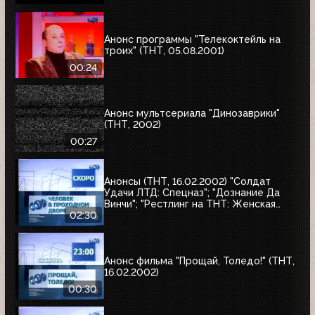
Анонс программы "Телекоктейль на
троих" (ТНТ, 05.08.2001)
00:24
Анонс мультсериала "Динозаврики"
(ТНТ, 2002)
00:27
Анонсы (ТНТ, 16.02.2002) "Солдат
Удачи ЛТД: Спецназ"; "Дознание Да
Винчи"; "Рестлинг на ТНТ: Женская
лига"; "Человек в проходном дворе"
02:30
Анонс фильма "Прощай, Толедо!" (ТНТ,
16.02.2002)
00:30