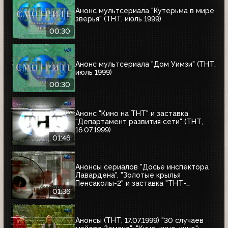
Анонс мультсериала "Кутерьма в мире
зверья" (ТНТ, июль 1999)
00:30
Анонс мультсериала "Дом Уимзи" (ТНТ,
июль 1999)
00:30
Анонс "Кино на ТНТ" и заставка
"Департамент развития сети" (ТНТ,
16.07.1999)
01:46
Анонсы сериалов "Досье инспектора
Лавардена", "Золотые крылья
Пенсаколы-2" и заставка "ТНТ-
Детектив" (ТНТ, 16.07.1999)
01:36
Анонсы (ТНТ, 17.07.1999) "30 случаев