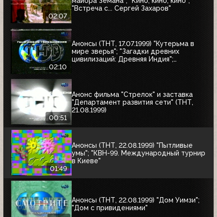
майора Земана"; "Кино, кино, кино";
"Встреча с... Сергей Захаров"
02:07
Анонсы (ТНТ, 17.07.1999) "Кутерьма в
мире зверья"; "Загадки древних
цивилизаций: Древняя Индия";
"Очевидец"
02:10
Анонс фильма "Стрелок" и заставка
"Департамент развития сети" (ТНТ,
21.08.1999)
00:51
Анонсы (ТНТ, 22.08.1999) "Пытливые
умы"; "КВН-99. Международный турнир
в Киеве"
01:49
Анонсы (ТНТ, 22.08.1999) "Дом Уимзи";
"Дом с привидениями"