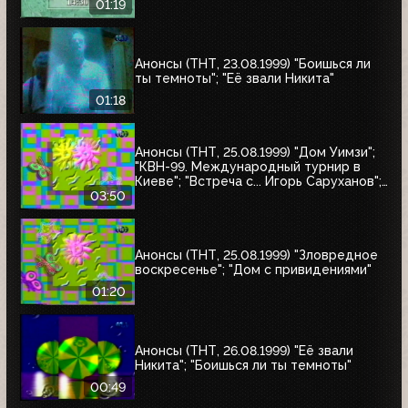
01:19
Анонсы (ТНТ, 23.08.1999) "Боишься ли
ты темноты"; "Её звали Никита"
01:18
Анонсы (ТНТ, 25.08.1999) "Дом Уимзи";
"КВН-99. Международный турнир в
Киеве"; "Встреча с... Игорь Саруханов";
"Шифрин-театр"; "Остров Маккинси"
03:50
Анонсы (ТНТ, 25.08.1999) "Зловредное
воскресенье"; "Дом с привидениями"
01:20
Анонсы (ТНТ, 26.08.1999) "Её звали
Никита"; "Боишься ли ты темноты"
00:49