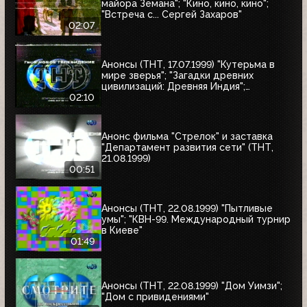
майора Земана"; "Кино, кино, кино";
"Встреча с... Сергей Захаров"
02:07
Анонсы (ТНТ, 17.07.1999) "Кутерьма в
мире зверья"; "Загадки древних
цивилизаций: Древняя Индия";
"Очевидец"
02:10
Анонс фильма "Стрелок" и заставка
"Департамент развития сети" (ТНТ,
21.08.1999)
00:51
Анонсы (ТНТ, 22.08.1999) "Пытливые
умы"; "КВН-99. Международный турнир
в Киеве"
01:49
Анонсы (ТНТ, 22.08.1999) "Дом Уимзи";
"Дом с привидениями"