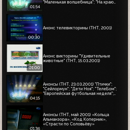
"Маленькая волшебница"; "На краю
Вселенной-2"
01:54
Анонс телевикторины (ТНТ, 2001)
00:30
Анонс викторины "Удивительные
животные" (ТНТ, 15.03.2001)
01:00
Анонсы (ТНТ, 23.03.2001) "Птички";
"Сейлормун"; "Дети Ноя"; "ТелеБом";
"Европейская футбольная неделя";
"Суперхоккей: Неделя НХЛ";
04:15
"Приключения Петрова и Васечкина";
"Няньки"
Анонсы (ТНТ, май 2001) «Кольца
Альманзора», «Код Коперник»,
«Страсти по Соловьёву»
01:36