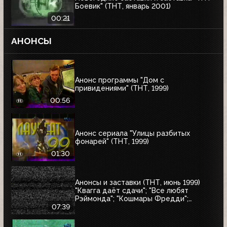
Боевик" (ТНТ, январь 2001)
00:21
АНОНСЫ
Анонс программы "Дом с
привидениями" (ТНТ, 1999)
00:56
Анонс сериала "Улицы разбитых
фонарей" (ТНТ, 1999)
01:30
Анонсы и заставки (ТНТ, июнь 1999)
"Квагга даёт сдачи"; "Все любят
Рэймонда"; "Кошмары Фредди";
"Шоссе в никуда"; "Взрыв"; "Страшный
07:39
суд"; "Моби Дик"