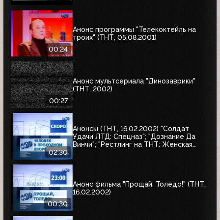
Анонс программы "Телекоктейль на
троих" (ТНТ, 05.08.2001)
00:24
Анонс мультсериала "Динозаврики"
(ТНТ, 2002)
00:27
Анонсы (ТНТ, 16.02.2002) "Солдат
Удачи ЛТД: Спецназ"; "Дознание Да
Винчи"; "Рестлинг на ТНТ: Женская
лига"; "Человек в проходном дворе"
02:30
Анонс фильма "Прощай, Толедо!" (ТНТ,
16.02.2002)
00:30