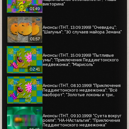
викторина"
01:49
Анонсы (ТНТ, 13.09.1999) "Очевидец";
"Шалунья"; "30 случаев майора Земана"
01:57
Анонсы (ТНТ, 15.09.1999) "Пытливые
умы"; "Приключения Педдингтонского
медвежонка"; "Марисоль"
02:41
Анонсы (ТНТ, 08.10.1999) "Приключения
Педдингтонского медвежонка"; "Всё
наоборот"; "Золотые локоны и три
медведя"
Анонсы (ТНТ, 09.10.1999) "Суета вокруг
рояля"; "НА-НАстальгия"; "Приключения
Педдингтонского медвежонка"