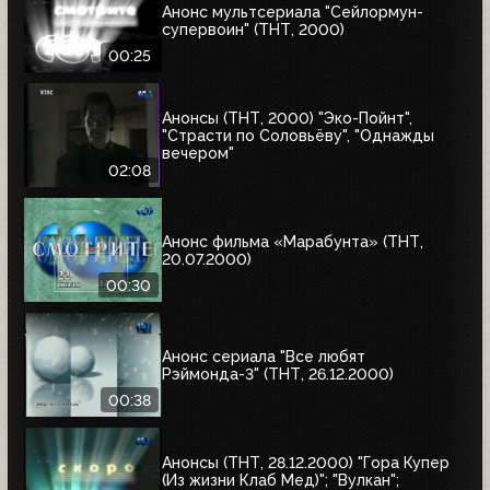
Анонс мультсериала "Сейлормун-
супервоин" (ТНТ, 2000)
00:25
Анонсы (ТНТ, 2000) "Эко-Пойнт",
"Страсти по Соловьёву", "Однажды
вечером"
02:08
Анонс фильма «Марабунта» (ТНТ,
20.07.2000)
00:30
Анонс сериала "Все любят
Рэймонда-3" (ТНТ, 26.12.2000)
00:38
Анонсы (ТНТ, 28.12.2000) "Гора Купер
(Из жизни Клаб Мед)"; "Вулкан";