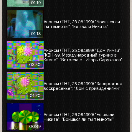
01:19
Анонсы (ТНТ, 23.08.1999) "Боишься ли
ты темноты"; "Её звали Никита"
01:18
Анонсы (ТНТ, 25.08.1999) "Дом Уимзи";
"КВН-99. Международный турнир в
Киеве"; "Встреча с... Игорь Саруханов";
"Шифрин-театр"; "Остров Маккинси"
03:50
Анонсы (ТНТ, 25.08.1999) "Зловредное
воскресенье"; "Дом с привидениями"
01:20
Анонсы (ТНТ, 26.08.1999) "Её звали
Никита"; "Боишься ли ты темноты"
00:49