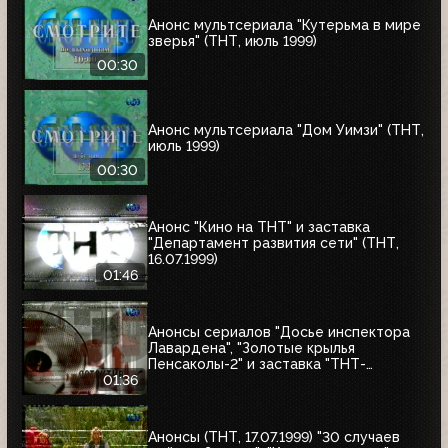
Анонс мультсериала "Кутерьма в мире
зверья" (ТНТ, июль 1999)
00:30
Анонс мультсериала "Дом Уимзи" (ТНТ,
июль 1999)
00:30
Анонс "Кино на ТНТ" и заставка
"Департамент развития сети" (ТНТ,
16.07.1999)
01:46
Анонсы сериалов "Досье инспектора
Лавардена", "Золотые крылья
Пенсаколы-2" и заставка "ТНТ-
Детектив" (ТНТ, 16.07.1999)
01:36
Анонсы (ТНТ, 17.07.1999) "30 случаев