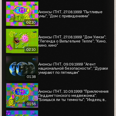
Анонсы (ТНТ, 27.08.1999) "Пытливые
умы"; "Дом с привидениями"
02:10
Анонсы (ТНТ, 27.08.1999) "Дом Уимзи";
"Легенда о Вильгельме Телле"; "Кино,
кино, кино"
02:10
Анонсы (ТНТ, 09.09.1999) "Агент
национальной безопасности"; "Дураки
умирают по пятницам"
01:38
Анонсы (ТНТ, 10.09.1999) "Приключения
Педдингтонского медвежонка";
"Боишься ли ты темноты"; "Индеец в
Париже"
01:56