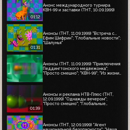
Анонс международного турнира
КВН-99 и заставки (ТНТ, 10.09.1999)
01:12
Анонсы (ТНТ, 11.09.1999) "Встреча с...
Ефим Шифрин"; "Глобальные новости";
"Шалунья"
01:31
Анонсы (ТНТ, 11.09.1999) "Приключения
Педдингтонского медвежонка";
"Просто смешно"; "КВН-99"; "Из жизни
женщины"; "Кино, кино, кино"; "НХЛ:
короли и свита"
Анонсы и реклама НТВ-Плюс (ТНТ,
12.09.1999) "Однажды вечером";
"Просто смешно"; "Глобальные
новости"
01:39
Анонсы (ТНТ, 12.09.1999) "Агент
национальной безопасности"; "Наша