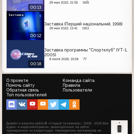
29 мая 2022, 21:56
1691
00:13
Заставка
Заставка (Перший нацiональний, 1998)
29 мая 2022, 13:41
1913
00:12
Заставка программы "Спортклуб" (УТ-1,
2005)
8 июля 2026, 19:58
77
00:18
О проекте
Команда сайта
Помочь сайту
Правила
Обратная связь
Пользователи
Топ пользователей
Дизайн и верстка сайта © «Старый телевизор»; 2008 - 2026 Все
аудио- и видеоматериалы, размещённые на сайте,
принадлежат их владельцам. Нахождение материалов на
сайте не оспаривает авторские права их создателей.