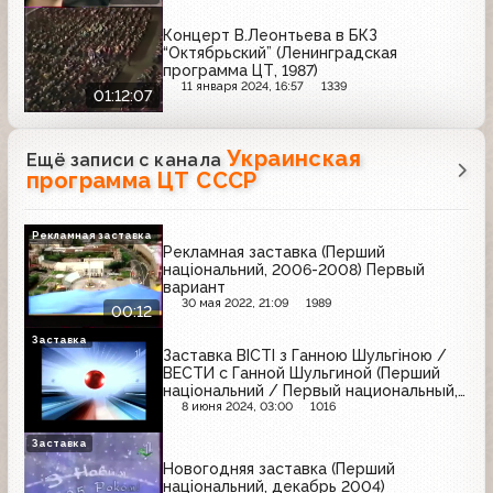
Концерт В.Леонтьева в БКЗ
“Октябрьский” (Ленинградская
программа ЦТ, 1987)
11 января 2024, 16:57
1339
01:12:07
Украинская
Ещё записи с канала
программа ЦТ СССР
Рекламная заставка
Рекламная заставка (Перший
нацiональний, 2006-2008) Первый
вариант
30 мая 2022, 21:09
1989
00:12
Заставка
Заставка ВІСТІ з Ганною Шульгіною /
ВЕСТИ с Ганной Шульгиной (Перший
національний / Первый национальный,
2004-2005)
8 июня 2024, 03:00
1016
Заставка
Новогодняя заставка (Перший
нацiональний, декабрь 2004)