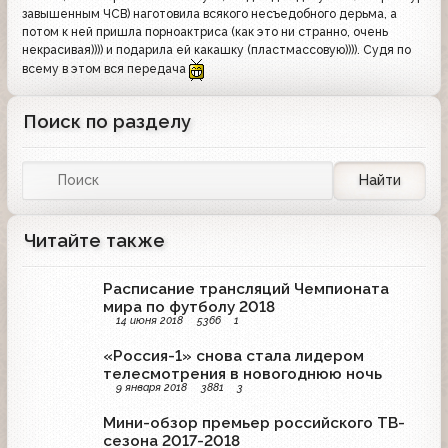
завышенным ЧСВ) наготовила всякого несъедобного дерьма, а
потом к ней пришла порноактриса (как это ни странно, очень
некрасивая)))) и подарила ей какашку (пластмассовую)))). Судя по
всему в этом вся передача
Поиск по разделу
Найти
Читайте также
Расписание трансляций Чемпионата
мира по футболу 2018
14 июня 2018
5366
1
«Россия-1» снова стала лидером
телесмотрения в новогоднюю ночь
9 января 2018
3881
3
Мини-обзор премьер российского ТВ-
сезона 2017-2018