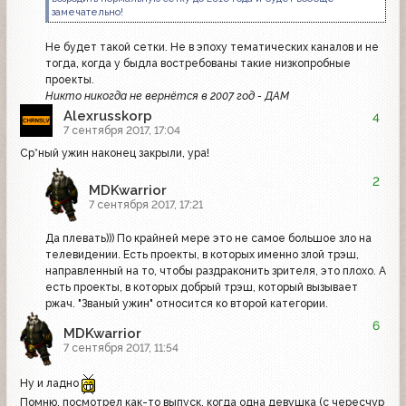
замечательно!
Не будет такой сетки. Не в эпоху тематических каналов и не
тогда, когда у быдла востребованы такие низкопробные
проекты.
Никто никогда не вернётся в 2007 год - ДАМ
Alexrusskorp
4
7 сентября 2017, 17:04
Ср*ный ужин наконец закрыли, ура!
2
MDKwarrior
7 сентября 2017, 17:21
Да плевать))) По крайней мере это не самое большое зло на
телевидении. Есть проекты, в которых именно злой трэш,
направленный на то, чтобы раздраконить зрителя, это плохо. А
есть проекты, в которых добрый трэш, который вызывает
ржач. "Званый ужин" относится ко второй категории.
6
MDKwarrior
7 сентября 2017, 11:54
Ну и ладно
Помню, посмотрел как-то выпуск, когда одна девушка (с чересчур