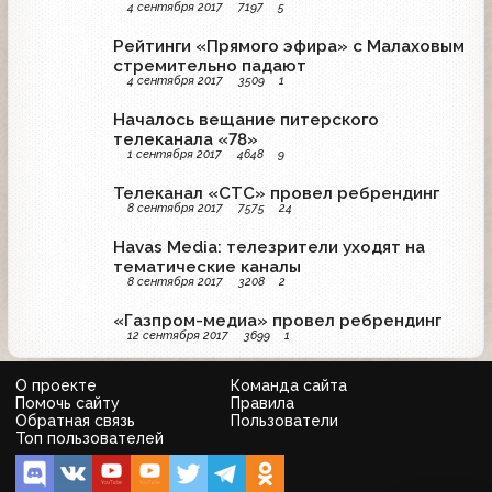
4 сентября 2017
7197
5
Рейтинги «Прямого эфира» с Малаховым
стремительно падают
4 сентября 2017
3509
1
Началось вещание питерского
телеканала «78»
1 сентября 2017
4648
9
Телеканал «СТС» провел ребрендинг
8 сентября 2017
7575
24
Havas Media: телезрители уходят на
тематические каналы
8 сентября 2017
3208
2
«Газпром-медиа» провел ребрендинг
12 сентября 2017
3699
1
О проекте
Команда сайта
Помочь сайту
Правила
Обратная связь
Пользователи
Топ пользователей