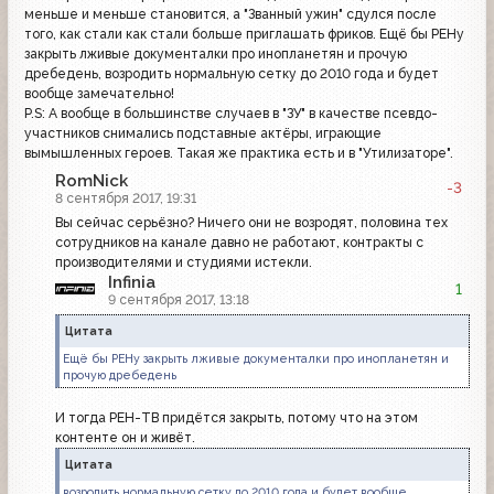
меньше и меньше становится, а "Званный ужин" сдулся после
того, как стали как стали больше приглашать фриков. Ещё бы РЕНу
закрыть лживые документалки про инопланетян и прочую
дребедень, возродить нормальную сетку до 2010 года и будет
вообще замечательно!
P.S: А вообще в большинстве случаев в "ЗУ" в качестве псевдо-
участников снимались подставные актёры, играющие
вымышленных героев. Такая же практика есть и в "Утилизаторе".
RomNick
-3
8 сентября 2017, 19:31
Вы сейчас серьёзно? Ничего они не возродят, половина тех
сотрудников на канале давно не работают, контракты с
производителями и студиями истекли.
Infinia
1
9 сентября 2017, 13:18
Цитата
Ещё бы РЕНу закрыть лживые документалки про инопланетян и
прочую дребедень
И тогда РЕН-ТВ придётся закрыть, потому что на этом
контенте он и живёт.
Цитата
возродить нормальную сетку до 2010 года и будет вообще