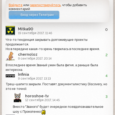
Войдите
или
зарегистрируйтесь
, чтобы добавить
комментарий
Вход через Телеграм
Mitka90
0
19 сентября 2017, 11:46
Что-то тенденция закрывать долгоживущие проекты
продолжается.
Но в передаче какая-то хрень творилась в последнее время.
chernoloz
2
9 сентября 2017, 20:14
В последнее время Званый ужин была фигня, а раньше была
интересна.
Infinia
4
9 сентября 2017, 13:13
Треш-шапито закрыли. Поставят документалистику Discovery, но
это не точно).
horoshoe-tv
3
12 сентября 2017, 14:45
Вместо "Званого" будет очередное псевдопознавательное
шоу с Прокопенко