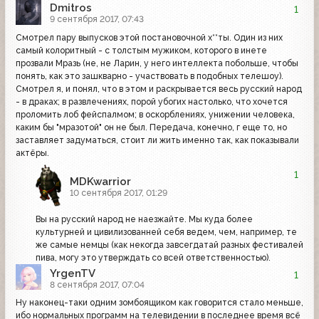
Dmitros
1
9 сентября 2017, 07:43
Смотрел пару выпусков этой постановочной х**ты. Один из них
самый колоритный - с толстым мужиком, которого в инете
прозвали Мразь (не, не Ларин, у него интеллекта побольше, чтобы
понять, как это зашкварно - участвовать в подобных телешоу).
Смотрел я, и понял, что в этом и раскрывается весь русский народ
- в драках; в развлечениях, порой убогих настолько, что хочется
проломить лоб фейспалмом; в оскорблениях, унижении человека,
каким бы "мразотой" он не был. Передача, конечно, г еще то, но
заставляет задуматься, стоит ли жить именно так, как показывали
актёры.
1
MDKwarrior
10 сентября 2017, 01:29
Вы на русский народ не наезжайте. Мы куда более
культурней и цивилизованней себя ведем, чем, например, те
же самые немцы (как некогда завсегдатай разных фестивалей
пива, могу это утверждать со всей ответственностью).
YrgenTV
1
8 сентября 2017, 07:04
Ну наконец-таки одним зомбоящиком как говорится стало меньше,
ибо нормальных программ на телевидении в последнее время всё