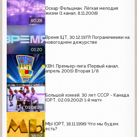
Оскар Фельцман. Лёгкая мелодия
жизни (1 канал, 8.11.2008)
50:28
Время (ЦТ, 30.12.1977) Пограничиники на
новогоднем дежурстве
01:20
КВН. Премьер-лига (Первый канал,
апрель 2005) Вторая 1/8
Большой хоккей. 30 лет СССР - Канада
(ОРТ, 02.09.2002) 1-й матч
01:08:29
МЫ (ОРТ, 18.11.1996) Что мы будем
есть?
38:02