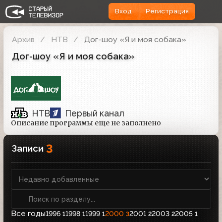
Вход
Регистрация
Архив
НТВ
Дог-шоу «Я и моя собака»
Дог-шоу «Я и моя собака»
НТВ
Первый канал
Описание программы еще не заполнено
3
Записи
Все годы
1996
1998
1999
2000
2001
2003
2005
1
1
1
3
2
2
1