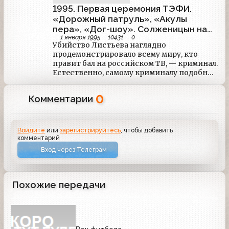
1995. Первая церемония ТЭФИ.
«Дорожный патруль», «Акулы
пера», «Дог-шоу». Солженицын на
1 января 1995
10431
0
ОРТ — чуть меньше года
Убийство Листьева наглядно
продемонстрировало всему миру, кто
правит бал на российском ТВ, — криминал.
Естественно, самому криминалу подобное
внимание к собственным делам было
невыгодно, поэтому было сделано все,
0
Комментарии
чтобы люди (в том числе и
телевизионные) побыстрее забыли об
этом убийстве. Короче, телевизионное
сообщество не долго горевало по
Войдите
или
зарегистрируйтесь
, чтобы добавить
Листьеву.
комментарий
Вход через Телеграм
Похожие передачи