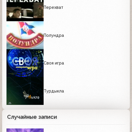
Перехват
Полундра
Своя игра
Турдыкла
Случайные записи