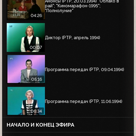
Анонсы (РТР, 20.03.1994) "Облако в
рай"; "Киномарафон-1995";
"Полнолуние"
04:26
Диктор (РТР, апрель 1994)
00:07
Программа передач (РТР, 09.04.1994)
05:16
Программа передач (РТР, 11.06.1994)
06:34
НАЧАЛО И КОНЕЦ ЭФИРА